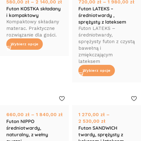
580,00
zł
–
2 140,00
zł
720,00
zł
–
1 980,00
zł
Futon KOSTKA składany
Futon LATEKS –
i kompaktowy
średniotwardy ,
Kompaktowy składany
sprężysty z lateksem
materac. Praktyczne
Futon LATEKS –
rozwiązanie dla gości.
średniotwardy,
sprężysty futon z czystą
Wybierz opcje
bawełną i
zmiękczającym
lateksem
Wybierz opcje
660,00
zł
–
1 840,00
zł
1 270,00
zł
–
Futon NIPPO
2 530,00
zł
średniotwardy,
Futon SANDWICH
naturalny, z wełny
twardy, sprężysty z