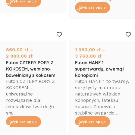
Wybierz opcje
Wybierz opcje
860,00
zł
–
1 080,00
zł
–
2 080,00
zł
3 760,00
zł
Futon CZTERY PORY Z
Futon HANF 1
KOKOSEM, wełniano-
supertwardy, z wełną i
bawełniany z kokosem
konopiami
Futon CZTERY PORY Z
Futon HANF 1 to twardy,
KOKOSEM -
sprężysty materac z
uniwersalne
naturalnych włókien
rozwiązanie dla
konopnych, lateksu i
miłośników twardego
kokosu. Zapewnia
snu.
stabilne wsparcie ...
Wybierz opcje
Wybierz opcje