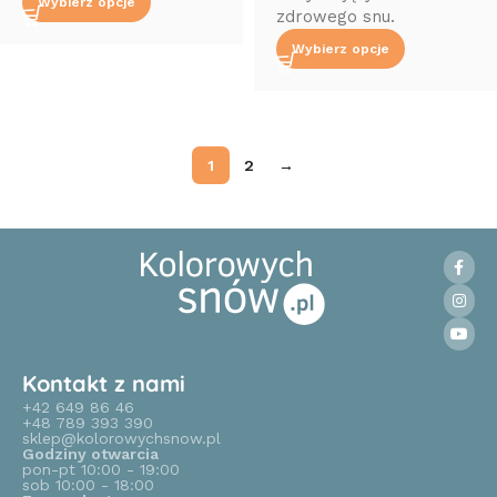
Wybierz opcje
zdrowego snu.
Wybierz opcje
1
2
→
Read More
Kontakt z nami
+42 649 86 46
+48 789 393 390
sklep@kolorowychsnow.pl
Godziny otwarcia
pon-pt 10:00 - 19:00
sob 10:00 - 18:00