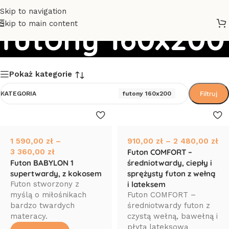
Skip to navigation
Skip to main content
futony 160x200
Pokaż kategorie
Filtruj
KATEGORIA
futony 160x200
1 590,00
zł
–
910,00
zł
–
2 480,00
zł
3 360,00
zł
Futon COMFORT –
Futon BABYLON 1
średniotwardy, ciepły i
supertwardy, z kokosem
sprężysty futon z wełną
Futon stworzony z
i lateksem
myślą o miłośnikach
Futon COMFORT –
bardzo twardych
średniotwardy futon z
materacy.
czystą wełną, bawełną i
płytą lateksową