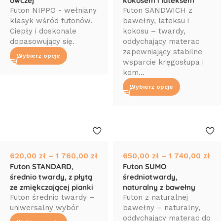
owczej
kokosem i lateksem
Futon NIPPO - wełniany
Futon SANDWICH z
klasyk wśród futonów.
bawełny, lateksu i
Ciepły i doskonale
kokosu – twardy,
dopasowujący się.
oddychający materac
zapewniający stabilne
Wybierz opcje
wsparcie kręgosłupa i
kom...
Wybierz opcje
620,00
zł
–
1 760,00
zł
650,00
zł
–
1 740,00
zł
Futon STANDARD,
Futon SUMO
średnio twardy, z płytą
średniotwardy,
ze zmiękczającej pianki
naturalny z bawełny
Futon średnio twardy –
Futon z naturalnej
uniwersalny wybór
bawełny – naturalny,
oddychający materac do