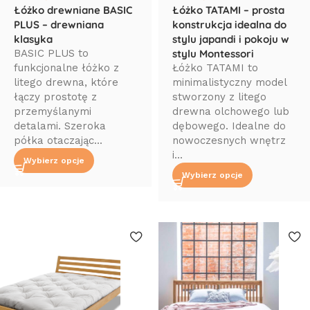
Łóżko drewniane BASIC
Łóżko TATAMI – prosta
PLUS – drewniana
konstrukcja idealna do
klasyka
stylu japandi i pokoju w
BASIC PLUS to
stylu Montessori
funkcjonalne łóżko z
Łóżko TATAMI to
litego drewna, które
minimalistyczny model
łączy prostotę z
stworzony z litego
przemyślanymi
drewna olchowego lub
detalami. Szeroka
dębowego. Idealne do
półka otaczając...
nowoczesnych wnętrz
i...
Wybierz opcje
Wybierz opcje