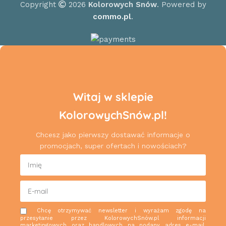
Copyright
2026
Kolorowych Snów
. Powered by
commo.pl
.
Witaj w sklepie
KolorowychSnów.pl!
Chcesz jako pierwszy dostawać informacje o
promocjach, super ofertach i nowościach?
Chcę otrzymywać newsletter i wyrażam zgodę na
przesyłanie przez KolorowychSnów.pl informacji
marketingowych oraz handlowych na podany adres e-mail.