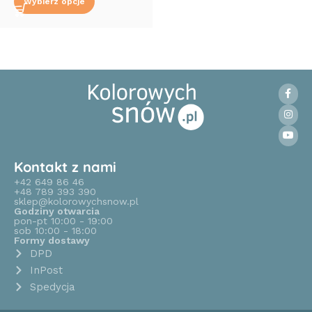
Wybierz opcje
Read More
Kontakt z nami
+42 649 86 46
+48 789 393 390
sklep@kolorowychsnow.pl
Godziny otwarcia
pon-pt 10:00 - 19:00
sob 10:00 - 18:00
Formy dostawy
DPD
InPost
Spedycja