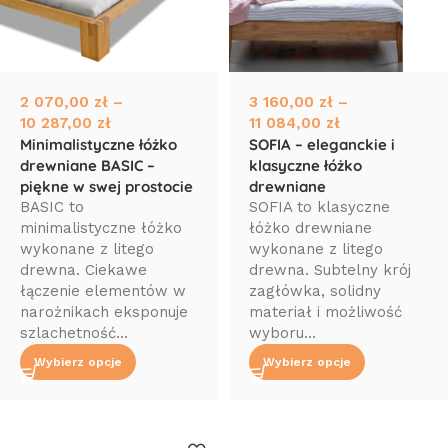
2 070,00
zł
–
3 160,00
zł
–
10 287,00
zł
11 084,00
zł
Minimalistyczne łóżko
SOFIA – eleganckie i
drewniane BASIC –
klasyczne łóżko
piękne w swej prostocie
drewniane
BASIC to
SOFIA to klasyczne
minimalistyczne łóżko
łóżko drewniane
wykonane z litego
wykonane z litego
drewna. Ciekawe
drewna. Subtelny krój
łączenie elementów w
zagłówka, solidny
narożnikach eksponuje
materiał i możliwość
szlachetność...
wyboru...
Wybierz opcje
Wybierz opcje