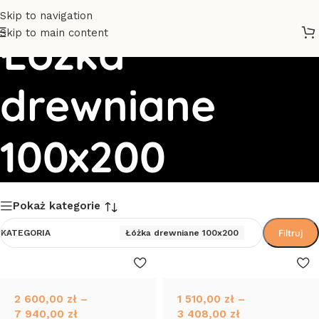
Skip to navigation
Skip to main content
Łóżka
drewniane
100x200
Pokaż kategorie
Filtruj
KATEGORIA
Łóżka drewniane 100x200
2 600,00
zł
–
1 510,00
zł
–
7 940,00
zł
3 408,00
zł