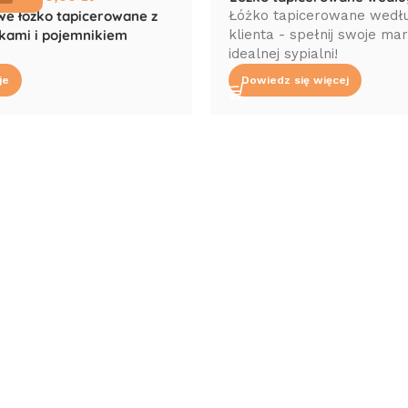
e łóżko tapicerowane z
Łóżko tapicerowane wedłu
ikami i pojemnikiem
klienta - spełnij swoje ma
idealnej sypialni!
je
Dowiedz się więcej