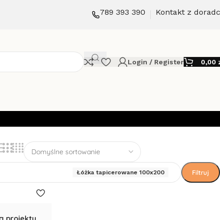
789 393 390
Kontakt z dorad
Login / Register
0,00
Filtruj
Łóżka tapicerowane 100x200
g projektu