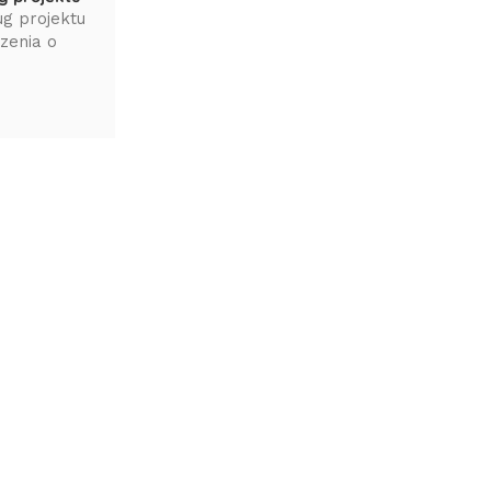
g projektu
rzenia o