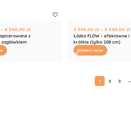
–
6 540,00
zł
3 340,00
zł
–
5 540,00
zł
tapicerowane z
Łóżko FLOW – efektowne i
 zagłówkiem
krótkie (tylko 208 cm)
je
Wybierz opcje
1
2
3