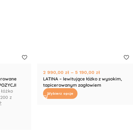
2 990,00
zł
–
5 190,00
zł
cerowane
LATINA – lewitujące łóżko z wysokim,
POZYCJI
tapicerowanym zagłowiem
 łóżko
Wybierz opcje
200 z
Ż