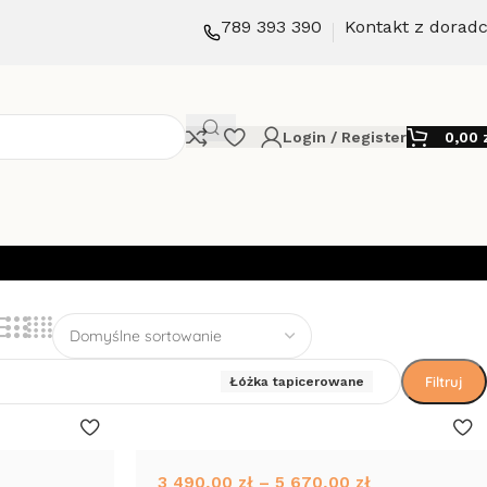
789 393 390
Kontakt z dorad
Login / Register
0,00
Filtruj
Łóżka tapicerowane
3 490,00
zł
–
5 670,00
zł