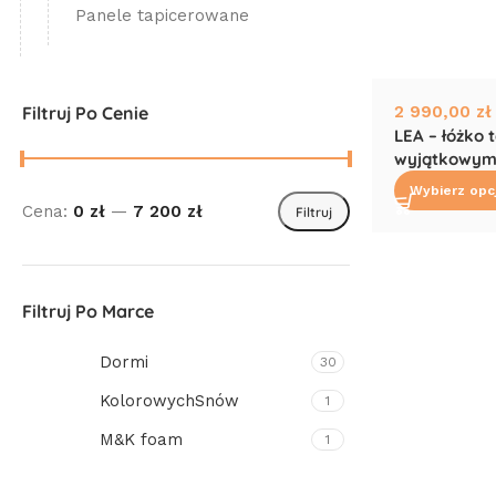
Panele tapicerowane
Filtruj Po Cenie
2 990,00
zł
LEA – łóżko 
wyjątkowym
Wybierz opc
Cena:
0 zł
—
7 200 zł
Filtruj
Filtruj Po Marce
Dormi
30
KolorowychSnów
1
M&K foam
1