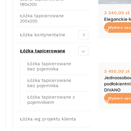
180x200
3 340,00
zł
Łóżka tapicerowane
Eleganckie 
200x200
Wybierz opc
Łóżka kontynentalne
Łóżka tapicerowane
Łóżka tapicerowane
bez pojemnika
3 450,00
zł
Jednoosobow
Łóżka tapicerowane
podłokientn
bez pojemnika
DIVANO
Łóżka tapicerowane z
Wybierz opc
pojemnikiem
Łóżka wg projektu klienta