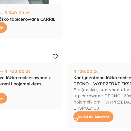
–
5 540,00
zł
łóżko tapicerowane CARRIL
je
–
4 750,00
zł
4 120,00
zł
e łóżko tapicerowane z
Kontynentalne łóżko tapi
ikami i pojemnikiem
DEGNO – WYPRZEDAŻ EKS
Eleganckie, kontynentalne
tapicerowane DEGNO 160x
je
pojemnikiem - WYPRZEDA
EKSPOZYCJI
Dodaj do koszyka