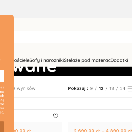
rowane
,
zki i pościele
Sofy i narożniki
Stelaże pod materac
Dodatki
zez
–12 z 32 wyników
Pokazuj
9
12
18
24
 na
ych
ędą
nym
nia
ść,
–
6 490,00
zł
2 690,00
zł
–
4 890,00
zł