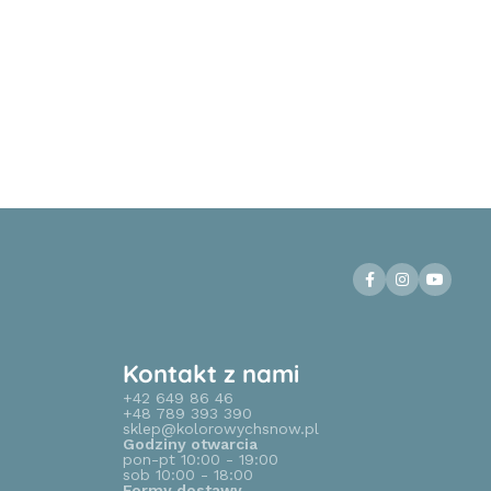
Kontakt z nami
+42 649 86 46
+48 789 393 390
sklep@kolorowychsnow.pl
Godziny otwarcia
pon-pt 10:00 - 19:00
sob 10:00 - 18:00
Formy dostawy