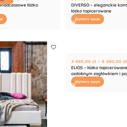
ponadczasowe łóżko
DIVERSO – eleganckie kon
łóżko tapicerowane
je
Wybierz opcje
3 490,00
zł
–
6 390,00
zł
ELIOS – łóżko tapicerowane
ozdobnym zagłówkiem i p
Wybierz opcje