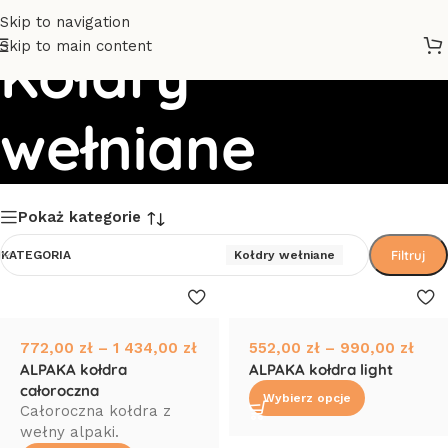
Skip to navigation
Skip to main content
Kołdry
wełniane
Pokaż kategorie
Filtruj
KATEGORIA
Kołdry wełniane
772,00
zł
–
1 434,00
zł
552,00
zł
–
990,00
zł
ALPAKA kołdra
ALPAKA kołdra light
całoroczna
Wybierz opcje
Całoroczna kołdra z
wełny alpaki.