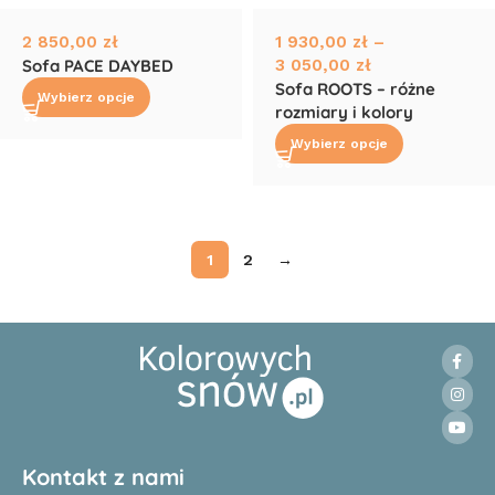
2 850,00
zł
1 930,00
zł
–
Sofa PACE DAYBED
3 050,00
zł
Sofa ROOTS – różne
Wybierz opcje
rozmiary i kolory
Wybierz opcje
1
2
→
Read More
Kontakt z nami