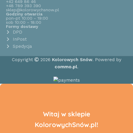
+42 649 86 46
+48 789 393 390
sklep@kolorowychsnow.pl
Godziny otwarcia
pon-pt 10:00 - 19:00
sob 10:00 - 18:00
Formy dostawy
DPD
InPost
Spedycja
Copyright
2026
Kolorowych Snów
. Powered by
commo.pl
.
Witaj w sklepie
KolorowychSnów.pl!