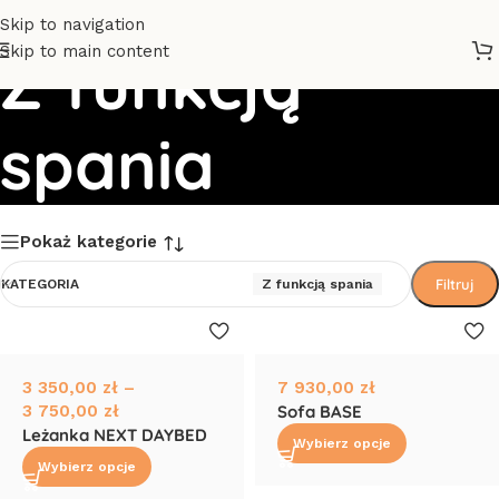
Skip to navigation
Skip to main content
Z funkcją
spania
Pokaż kategorie
Filtruj
KATEGORIA
Z funkcją spania
3 350,00
zł
–
7 930,00
zł
3 750,00
zł
Sofa BASE
Leżanka NEXT DAYBED
Wybierz opcje
Wybierz opcje