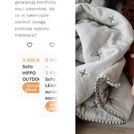
gwarancją komfortu
snu i odwrotnie. Na
co w takim razie
zwrócić uwagę
podczas wyboru
materaca?
3 320,00
zł
3 280,00
zł
1 930,00
zł
Sofa
–
–
HIPPO
3 680,00
zł
3 050,00
zł
OUTDOOR
Sofa
Sofa
LEAN
ROOTS –
Wybierz
opcje
surowa
różne
sosna
rozmiary
i kolory
Wybierz
opcje
Wybierz
opcje