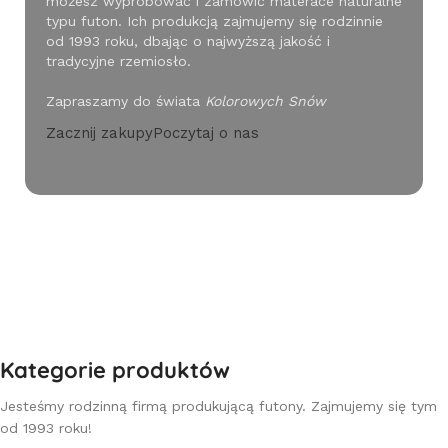
możesz wypróbować i zamówić materace naturalne
typu futon. Ich produkcją zajmujemy się rodzinnie
od 1993 roku, dbając o najwyższą jakość i
tradycyjne rzemiosło.
Zapraszamy do świata
Kolorowych Snów
Zacznij zakupy
Poczytaj o nas
Kategorie produktów
Jesteśmy rodzinną firmą produkującą futony. Zajmujemy się tym
od 1993 roku!