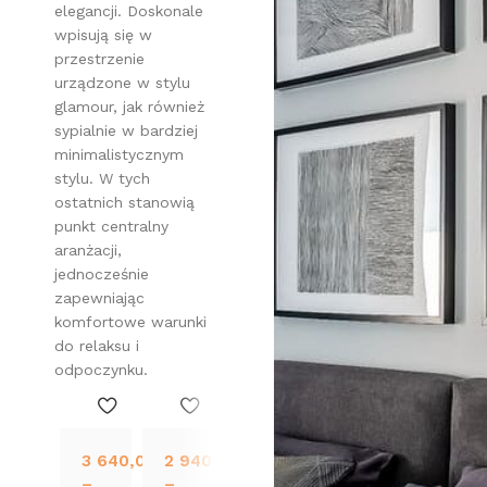
elegancji. Doskonale
wpisują się w
przestrzenie
urządzone w stylu
glamour, jak również
sypialnie w bardziej
minimalistycznym
stylu. W tych
ostatnich stanowią
punkt centralny
aranżacji,
jednocześnie
zapewniając
komfortowe warunki
do relaksu i
odpoczynku.
3 640,00
zł
2 940,00
zł
2 830,00
zł
–
–
–