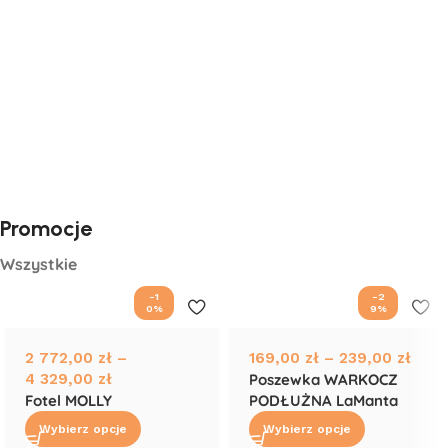
Dla dzieci
Poduszki i pościele
Materace
Dodatki
Łóżka
Futony
tapicerowane
Stelaże pod
Sofy i narożniki
materac
Łóżka drewniane
Meble
Promocje
Wszystkie
-1
-2
0%
9%
2 772,00
zł
–
169,00
zł
–
239,00
zł
4 329,00
zł
Poszewka WARKOCZ
Fotel MOLLY
PODŁUŻNA LaManta
Wybierz opcje
Wybierz opcje