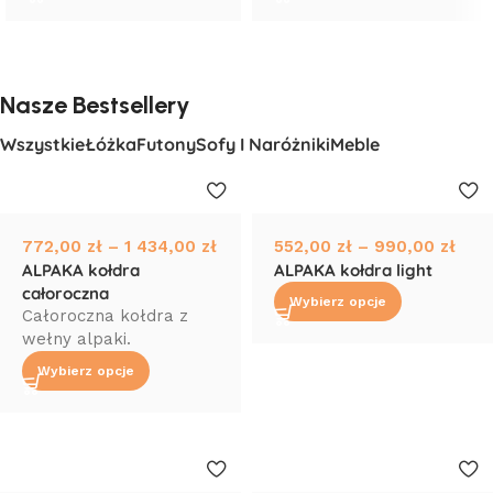
Nasze Bestsellery
Wszystkie
Łóżka
Futony
Sofy I Naróżniki
Meble
772,00
zł
–
1 434,00
zł
552,00
zł
–
990,00
zł
ALPAKA kołdra
ALPAKA kołdra light
całoroczna
Wybierz opcje
Całoroczna kołdra z
wełny alpaki.
Wybierz opcje