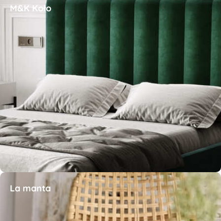
M&K Koło
La manta