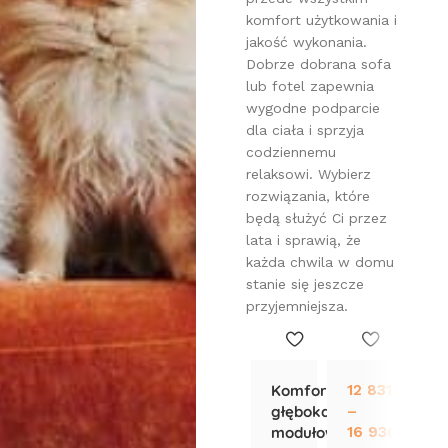
komfort użytkowania i
jakość wykonania.
Dobrze dobrana sofa
lub fotel zapewnia
wygodne podparcie
dla ciała i sprzyja
codziennemu
relaksowi. Wybierz
rozwiązania, które
będą służyć Ci przez
lata i sprawią, że
każda chwila w domu
stanie się jeszcze
przyjemniejsza.
Komfortowa,
12 831,00
zł
6 
głęboka sofa
–
–
modułowa
16 930,00
8 
zł