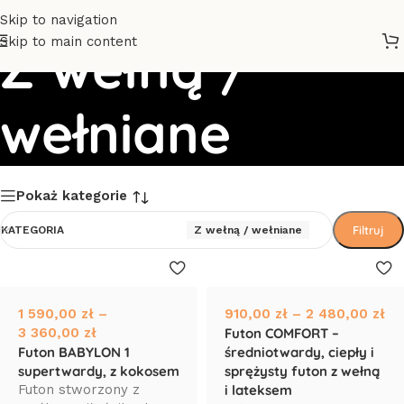
Skip to navigation
Skip to main content
Z wełną /
wełniane
Pokaż kategorie
Filtruj
KATEGORIA
Z wełną / wełniane
1 590,00
zł
–
910,00
zł
–
2 480,00
zł
3 360,00
zł
Futon COMFORT –
Futon BABYLON 1
średniotwardy, ciepły i
supertwardy, z kokosem
sprężysty futon z wełną
Futon stworzony z
i lateksem