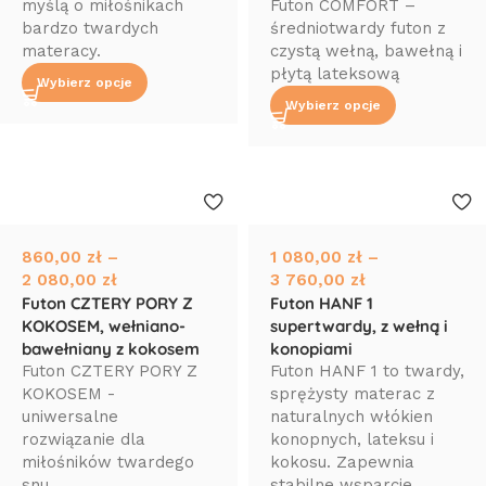
myślą o miłośnikach
Futon COMFORT –
bardzo twardych
średniotwardy futon z
materacy.
czystą wełną, bawełną i
płytą lateksową
Wybierz opcje
Wybierz opcje
860,00
zł
–
1 080,00
zł
–
2 080,00
zł
3 760,00
zł
Futon CZTERY PORY Z
Futon HANF 1
KOKOSEM, wełniano-
supertwardy, z wełną i
bawełniany z kokosem
konopiami
Futon CZTERY PORY Z
Futon HANF 1 to twardy,
KOKOSEM -
sprężysty materac z
uniwersalne
naturalnych włókien
rozwiązanie dla
konopnych, lateksu i
miłośników twardego
kokosu. Zapewnia
snu.
stabilne wsparcie ...