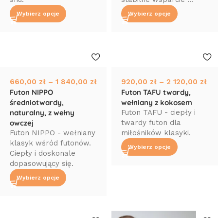
Wybierz opcje
Wybierz opcje
660,00
zł
–
1 840,00
zł
920,00
zł
–
2 120,00
zł
Futon NIPPO
Futon TAFU twardy,
średniotwardy,
wełniany z kokosem
naturalny, z wełny
Futon TAFU - ciepły i
owczej
twardy futon dla
Futon NIPPO - wełniany
miłośników klasyki.
klasyk wśród futonów.
Wybierz opcje
Ciepły i doskonale
dopasowujący się.
Wybierz opcje