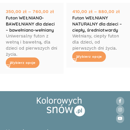
350,00
zł
–
760,00
zł
410,00
zł
–
880,00
zł
Futon WEŁNIANO-
Futon WEŁNIANY
BAWEŁNIANY dla dzieci
NATURALNY dla dzieci –
– bawełniano-wełniany
ciepły, średniotwardy
Uniwersalny futon z
Wełniany, ciepły futon
wełną i bawełną, dla
dla dzieci, od
dzieci od pierwszych dni
pierwszych dni życia.
życia.
Wybierz opcje
Wybierz opcje
Read More