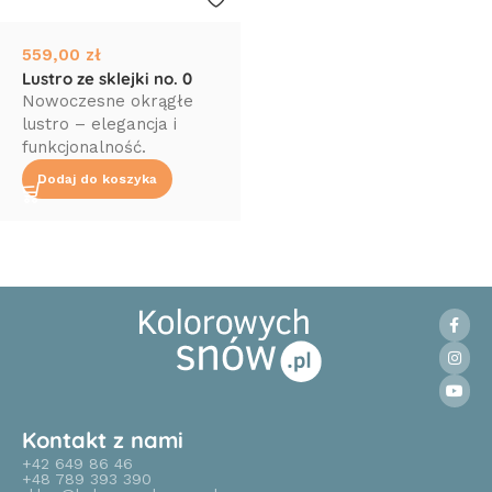
559,00
zł
Lustro ze sklejki no. 0
Nowoczesne okrągłe
lustro – elegancja i
funkcjonalność.
Dodaj do koszyka
Read More
Kontakt z nami
+42 649 86 46
+48 789 393 390