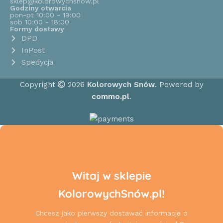
sklep@kolorowychsnow.pl
Godziny otwarcia
pon-pt 10:00 - 19:00
sob 10:00 - 18:00
Formy dostawy
DPD
InPost
Spedycja
Copyright
2026
Kolorowych Snów
. Powered by
commo.pl
.
Witaj w sklepie
KolorowychSnów.pl!
Chcesz jako pierwszy dostawać informacje o