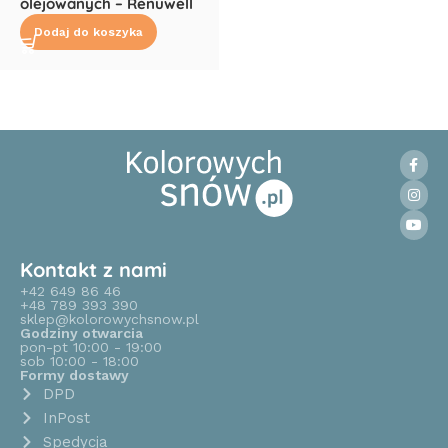
olejowanych – Renuwell
Dodaj do koszyka
Read More
Kontakt z nami
+42 649 86 46
+48 789 393 390
sklep@kolorowychsnow.pl
Godziny otwarcia
pon-pt 10:00 - 19:00
sob 10:00 - 18:00
Formy dostawy
DPD
InPost
Spedycja