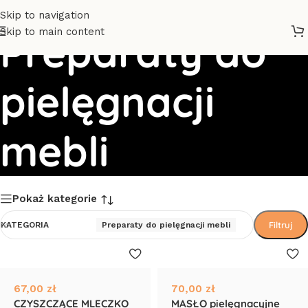
Skip to navigation
Skip to main content
Preparaty do
pielęgnacji
mebli
Pokaż kategorie
Filtruj
KATEGORIA
Preparaty do pielęgnacji mebli
67,00
zł
70,00
zł
CZYSZCZĄCE MLECZKO
MASŁO pielęgnacyjne