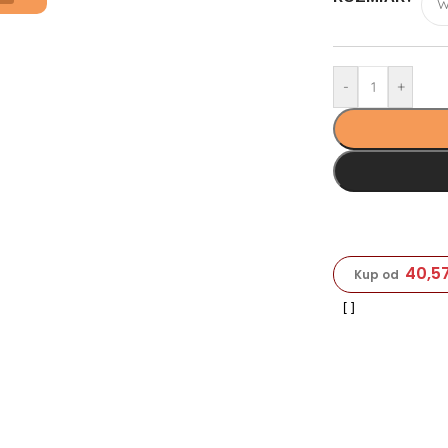
-
+
40,5
Kup od