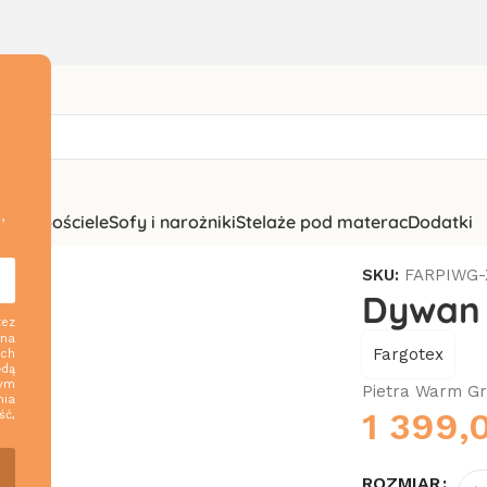
,
zki i pościele
Sofy i narożniki
Stelaże pod materac
Dodatki
 PIETRA WARM GREY
SKU:
FARPIWG-
Dywan
zez
 na
Fargotex
ych
ędą
nym
Pietra Warm Gr
nia
1 399,
ść,
ROZMIAR