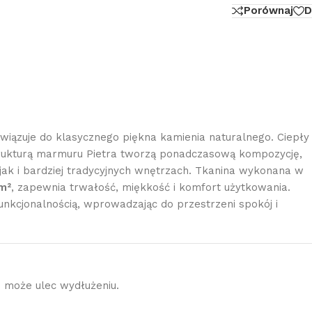
Porównaj
D
iązuje do klasycznego piękna kamienia naturalnego. Ciepły
strukturą marmuru Pietra tworzą ponadczasową kompozycję,
jak i bardziej tradycyjnych wnętrzach. Tkanina wykonana w
m²
, zapewnia trwałość, miękkość i komfort użytkowania.
nkcjonalnością, wprowadzając do przestrzeni spokój i
h może ulec wydłużeniu.