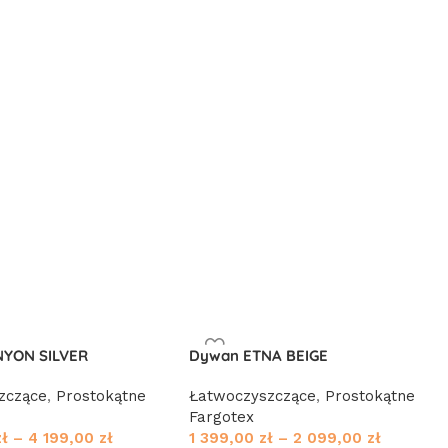
YON SILVER
Dywan ETNA BEIGE
zczące
,
Prostokątne
Łatwoczyszczące
,
Prostokątne
Fargotex
zł
–
4 199,00
zł
1 399,00
zł
–
2 099,00
zł