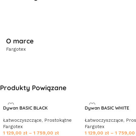
O marce
Fargotex
Produkty Powiązane
Dywan BASIC BLACK
Dywan BASIC WHITE
Łatwoczyszczące
,
Prostokątne
Łatwoczyszczące
,
Pros
Fargotex
Fargotex
1 129,00
zł
–
1 759,00
zł
1 129,00
zł
–
1 759,0