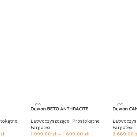
Dywan BETO ANTHRACITE
Dywan CAN
tokątne
Łatwoczyszczące
,
Prostokątne
Łatwoczys
Fargotex
Fargotex
0
zł
1 099,00
zł
–
1 699,00
zł
2 689,00