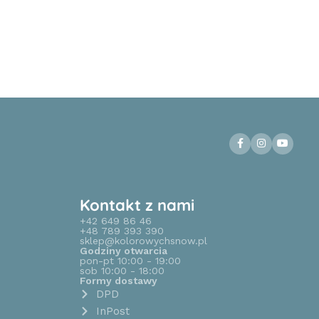
Kontakt z nami
+42 649 86 46
+48 789 393 390
sklep@kolorowychsnow.pl
Godziny otwarcia
pon-pt 10:00 - 19:00
sob 10:00 - 18:00
Formy dostawy
DPD
InPost