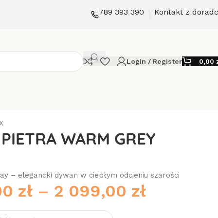
789 393 390
Kontakt z dorad
Login / Register
0,00
X
 PIETRA WARM GREY
ay – elegancki dywan w ciepłym odcieniu szarości
00
zł
–
2 099,00
zł