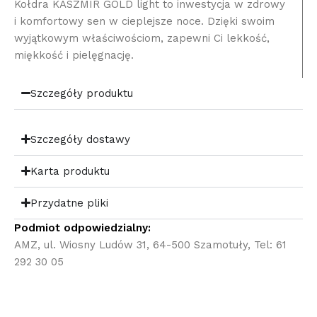
Kołdra KASZMIR GOLD light to inwestycja w zdrowy
i komfortowy sen w cieplejsze noce. Dzięki swoim
wyjątkowym właściwościom, zapewni Ci lekkość,
miękkość i pielęgnację.
Szczegóły produktu
Szczegóły dostawy
Karta produktu
Przydatne pliki
Podmiot odpowiedzialny:
AMZ, ul. Wiosny Ludów 31, 64-500 Szamotuły, Tel: 61
292 30 05