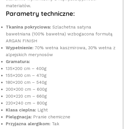
materiałów.
Parametry techniczne:
Tkanina pokryciowa:
Szlachetna satyna
bawełniana (100% bawełna) wzbogacona formułą
ARGAN FINISH
Wypełnienie:
70% wełna kaszmirowa, 30% wełna z
alpejskich merynosów
Gramatura:
135×200 cm – 400g
155×200 cm – 470g
180×200 cm – 540g
200×200 cm – 600g
200×220 cm – 660g
220×240 cm – 800g
Klasa cieplna:
Light
Pielęgnacja:
Pranie chemiczne
Przyjazna alergikom:
Tak