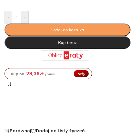
-
+
Dodaj do koszyka
Kup teraz
28,36
zł
raty
Kup od
/mies.
Porównaj
Dodaj do listy życzeń