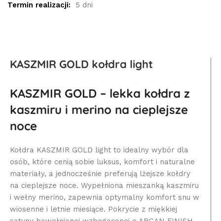
Termin realizacji:
5 dni
KASZMIR GOLD kołdra light
KASZMIR GOLD – lekka kołdra z
kaszmiru i merino na cieplejsze
noce
Kołdra KASZMIR GOLD light to idealny wybór dla
osób, które cenią sobie luksus, komfort i naturalne
materiały, a jednocześnie preferują lżejsze kołdry
na cieplejsze noce. Wypełniona mieszanką kaszmiru
i wełny merino, zapewnia optymalny komfort snu w
wiosenne i letnie miesiące. Pokrycie z miękkiej
satyny bawełnianej wzbogaconej o ARGAN FINISH