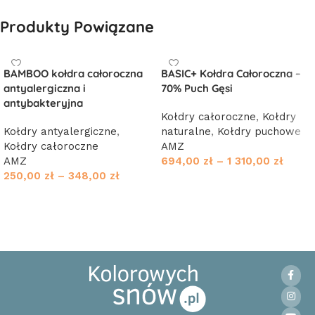
Produkty Powiązane
BAMBOO kołdra całoroczna
BASIC+ Kołdra Całoroczna –
antyalergiczna i
70% Puch Gęsi
antybakteryjna
Kołdry całoroczne
,
Kołdry
Kołdry antyalergiczne
,
naturalne
,
Kołdry puchowe
Kołdry całoroczne
AMZ
AMZ
694,00
zł
–
1 310,00
zł
250,00
zł
–
348,00
zł
Wybierz opcje
Wybierz opcje