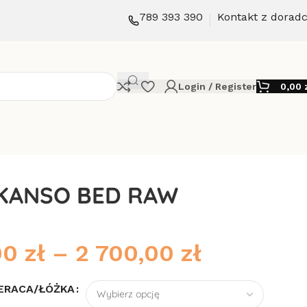
789 393 390
Kontakt z dorad
Login / Register
0,00
 KANSO BED RAW
00
zł
–
2 700,00
zł
ERACA/ŁÓŻKA