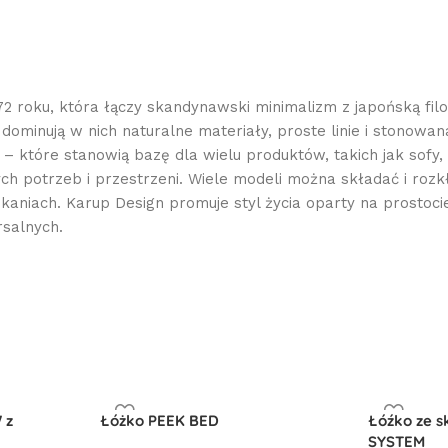
oku, która łączy skandynawski minimalizm z japońską filozofi
o dominują w nich naturalne materiały, proste linie i stono
– które stanowią bazę dla wielu produktów, takich jak sofy, 
 potrzeb i przestrzeni. Wiele modeli można składać i rozkła
aniach. Karup Design promuje styl życia oparty na prostocie
rsalnych.
 z
Łóżko PEEK BED
Łóźko ze s
SYSTEM