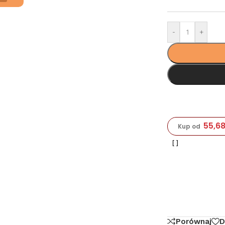
-
+
55,6
Kup od
Porównaj
D