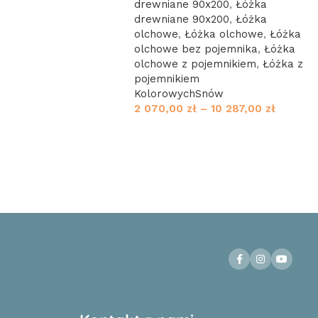
drewniane 90x200
,
Łóżka
drewniane 90x200
,
Łóżka
olchowe
,
Łóżka olchowe
,
Łóżka
olchowe bez pojemnika
,
Łóżka
olchowe z pojemnikiem
,
Łóżka z
pojemnikiem
KolorowychSnów
2 070,00
zł
–
10 287,00
zł