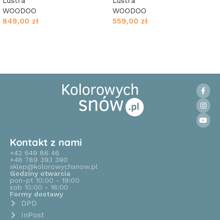
Lustra
Lustra
WOODOO
WOODOO
849,00
zł
559,00
zł
Dodaj do koszyka
Dodaj do koszyka
Kontakt z nami
+42 649 86 46
+48 789 393 390
sklep@kolorowychsnow.pl
Godziny otwarcia
pon-pt 10:00 - 19:00
sob 10:00 - 18:00
Formy dostawy
DPD
InPost