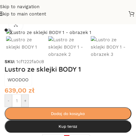
Skip to navigation
Skip to main content
Strona główna
/
Dodatki
/
Lustra
Click to enlarge
SKU:
1cf1222fa0c8
Lustro ze sklejki BODY 1
WOODOO
639,00
zł
-
+
Dodaj do koszyka
Kup teraz