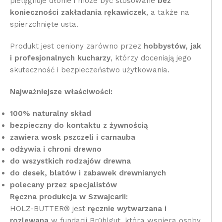
pielęgnuje dłonie i może być stosowane
bez
konieczności zakładania rękawiczek
, a także na
spierzchnięte usta.
Produkt jest ceniony zarówno przez
hobbystów, jak
i profesjonalnych kucharzy
, którzy doceniają jego
skuteczność i bezpieczeństwo użytkowania.
Najważniejsze właściwości:
100% naturalny skład
bezpieczny do kontaktu z żywnością
zawiera wosk pszczeli i carnauba
odżywia i chroni drewno
do wszystkich rodzajów drewna
do desek, blatów i zabawek drewnianych
polecany przez specjalistów
Ręczna produkcja w Szwajcarii:
HOLZ-BUTTER® jest
ręcznie wytwarzana i
rozlewana
w fundacji Brühlgut, która wspiera osoby