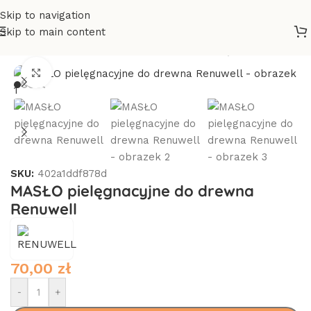
Skip to navigation
Skip to main content
Strona główna
/
Dodatki
/
Preparaty do pielęgnacji mebli
Click to enlarge
SKU:
402a1ddf878d
MASŁO pielęgnacyjne do drewna
Renuwell
70,00
zł
-
+