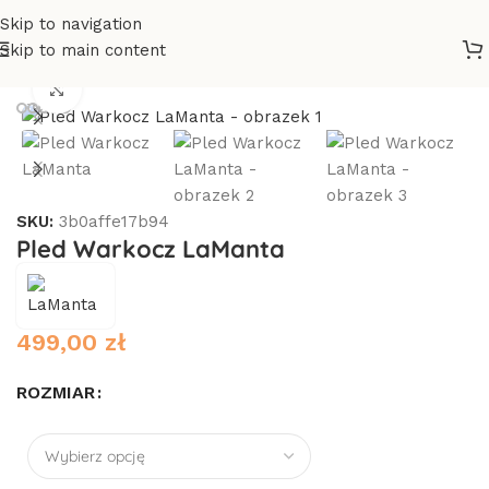
Skip to navigation
Skip to main content
Strona główna
/
Dodatki
/
Koce / narzuty
/
Koce
Click to enlarge
SKU:
3b0affe17b94
Pled Warkocz LaManta
499,00
zł
ROZMIAR