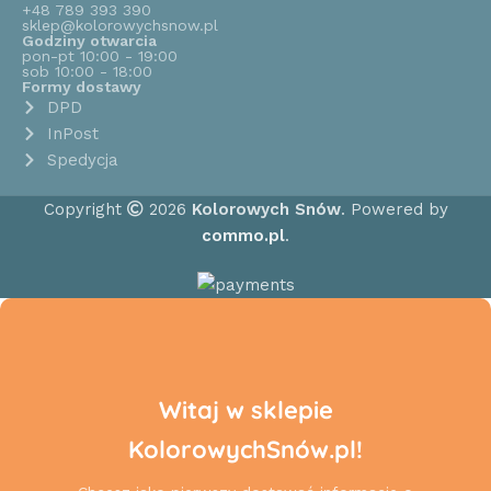
+48 789 393 390
sklep@kolorowychsnow.pl
Godziny otwarcia
pon-pt 10:00 - 19:00
sob 10:00 - 18:00
Formy dostawy
DPD
InPost
Spedycja
Copyright
2026
Kolorowych Snów
. Powered by
commo.pl
.
Witaj w sklepie
KolorowychSnów.pl!