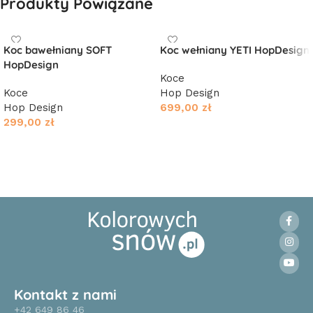
Produkty Powiązane
Koc bawełniany SOFT
Koc wełniany YETI HopDesign
HopDesign
Koce
Koce
Hop Design
Hop Design
699,00
zł
299,00
zł
Wybierz opcje
Wybierz opcje
Kontakt z nami
+42 649 86 46