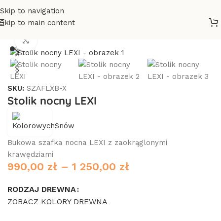
Skip to navigation
Skip to main content
Strona główna
/
Meble
/
Stoliki i szafki nocne
Click to enlarge
SKU:
SZAFLXB-X
Stolik nocny LEXI
Bukowa szafka nocna LEXI z zaokrąglonymi
krawędziami
990,00
zł
–
1 250,00
zł
RODZAJ DREWNA
ZOBACZ KOLORY DREWNA