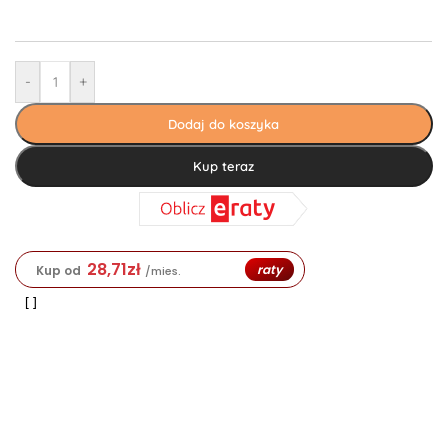
-
+
Dodaj do koszyka
Kup teraz
28,71
zł
raty
Kup od
/mies.