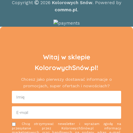
Copyright
2026
Kolorowych Snów
. Powered by
commo.pl
.
Witaj w sklepie
KolorowychSnów.pl!
Chcesz jako pierwszy dostawać informacje o
promocjach, super ofertach i nowościach?
Chcę otrzymywać newsletter i wyrażam zgodę na
przesyłanie przez KolorowychSnów.pl informacji
marketingowych oraz handlowych na podany adres e-mail.