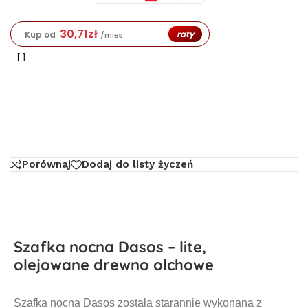
30,71
zł
raty
Kup od
/mies.
Porównaj
Dodaj do listy życzeń
Szafka nocna Dasos – lite,
olejowane drewno olchowe
Szafka nocna Dasos została starannie wykonana z