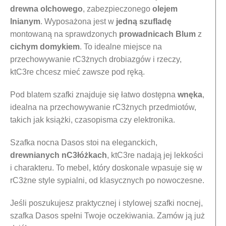
drewna olchowego
, zabezpieczonego
olejem
lnianym
. Wyposażona jest w
j
edną szufladę
montowaną na sprawdzonych
prowadnicach Blum
z
cichym domykiem
. To idealne miejsce na
przechowywanie rC3żnych drobiazgów i rzeczy,
ktC3re chcesz mieć zawsze pod ręką.
Pod blatem szafki znajduje się łatwo dostępna
wnęka
,
idealna na przechowywanie rC3żnych przedmiotów,
takich jak książki, czasopisma czy elektronika.
Szafka nocna Dasos stoi na eleganckich,
drewnianych nC3łóżkach
, ktC3re nadają jej lekkości
i charakteru. To mebel, który doskonale wpasuje się w
rC3żne style sypialni, od klasycznych po nowoczesne.
Jeśli poszukujesz praktycznej i stylowej szafki nocnej,
szafka Dasos spełni Twoje oczekiwania. Zamów ją już