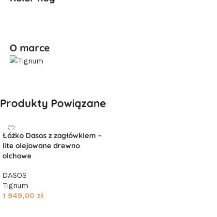
O marce
Produkty Powiązane
Łóżko Dasos z zagłówkiem –
lite olejowane drewno
olchowe
DASOS
Tignum
1 949,00
zł
Dodaj do koszyka