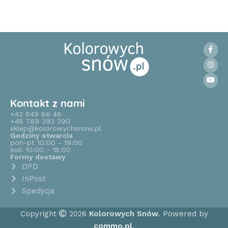
Kontakt z nami
+42 649 86 46
+48 789 393 390
sklep@kolorowychsnow.pl
Godziny otwarcia
pon-pt 10:00 - 19:00
sob 10:00 - 18:00
Formy dostawy
DPD
InPost
Spedycja
Copyright
2026
Kolorowych Snów
. Powered by
commo.pl
.