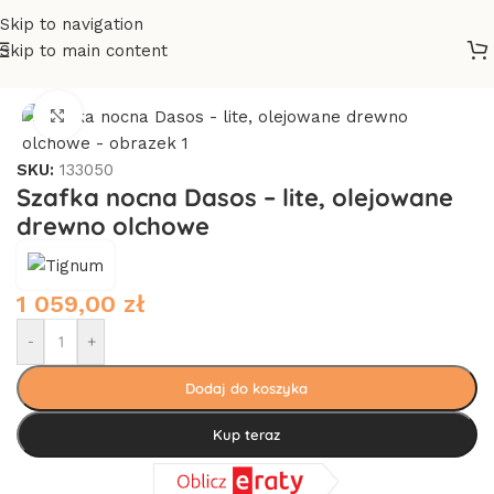
Skip to navigation
Skip to main content
Strona główna
/
KOLEKCJE
/
OLCHOWE
/
DASOS
Click to enlarge
SKU:
133050
Szafka nocna Dasos – lite, olejowane
drewno olchowe
1 059,00
zł
-
+
Dodaj do koszyka
Kup teraz