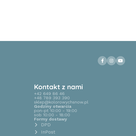
Kontakt z nami
+42 649 86 46
+48 789 393 390
sklep@kolorowychsnow.pl
Godziny otwarcia
pon-pt 10:00 - 19:00
sob 10:00 - 18:00
Formy dostawy
DPD
InPost