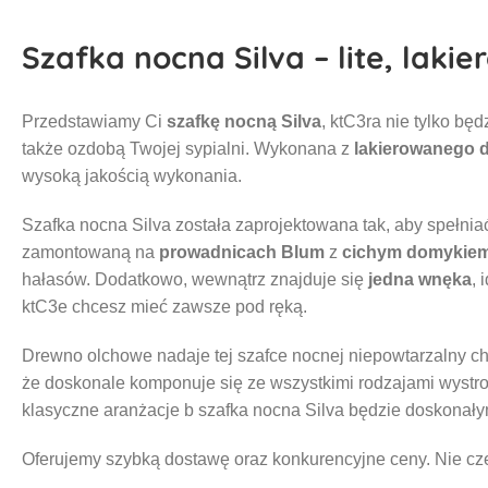
Szafka nocna Silva – lite, lak
Przedstawiamy Ci
szafkę nocną Silva
, ktC3ra nie tylko b
także ozdobą Twojej sypialni. Wykonana z
lakierowanego 
wysoką jakością wykonania.
Szafka nocna Silva została zaprojektowana tak, aby spełni
zamontowaną na
prowadnicach Blum
z
cichym domykie
hałasów. Dodatkowo, wewnątrz znajduje się
jedna wnęka
, 
ktC3e chcesz mieć zawsze pod ręką.
Drewno olchowe nadaje tej szafce nocnej niepowtarzalny cha
że doskonale komponuje się ze wszystkimi rodzajami wystro
klasyczne aranżacje b szafka nocna Silva będzie doskonał
Oferujemy szybką dostawę oraz konkurencyjne ceny. Nie czek