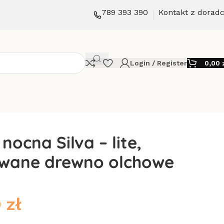
789 393 390
Kontakt z dorad
Login / Register
0,00
nocna Silva – lite,
owane drewno olchowe
0
zł