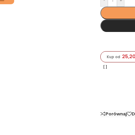
-
+
25,2
Kup od
Porównaj
D