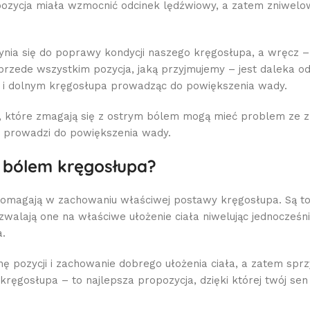
pozycja miała wzmocnić odcinek lędźwiowy, a zatem zniwel
ynia się do poprawy kondycji naszego kręgosłupa, a wręcz –
zede wszystkim pozycja, jaką przyjmujemy – jest daleka od 
k i dolnym kręgosłupa prowadząc do powiększenia wady.
y, które zmagają się z ostrym bólem mogą mieć problem ze 
w prowadzi do powiększenia wady.
z bólem kręgosłupa?
magają w zachowaniu właściwej postawy kręgosłupa. Są to 
alają one na właściwe ułożenie ciała niwelując jednocześnie
.
 pozycji i zachowanie dobrego ułożenia ciała, a zatem sprzy
ręgosłupa – to najlepsza propozycja, dzięki której twój sen