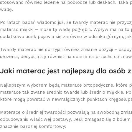
stosowano również leżenie na podłodze lub deskach. Taka 
wadę.
Po latach badań wiadomo już, że twardy materac nie przycz
materac miękki – może tę wadę pogłębić. Wpływ ma na to pr
dodatkowo ucisk pojawia się zarówno w odcinku górnym, ja
Twardy materac nie sprzyja również zmianie pozycji – osob
ułożenia, decydują się również na spanie na brzuchu co znó
Jaki materac jest najlepszy dla osób 
Najlepszym wyborem będą materace ortopedyczne, które po
materace tak zwane średnio twarde lub średnio miękkie. Pozw
które mogą powstać w newralgicznych punktach kręgosłupa
Materace o średniej twardości pozwalają na swobodną zmianę
odbudowaniu właściwej postawy. Jeśli zmagasz się z bólem k
znacznie bardziej komfortowy!