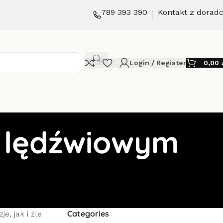
789 393 390
Kontakt z dorad
Login / Register
0,00
u lędźwiowym
Categories
e, jak i źle