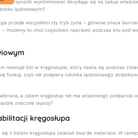
w łatwy sposób wyeliminować decydując się na zakup właści
odcinku lędźwiowym?
yja przede wszystkim zły tryb życia – głównie praca biurow
ka – możemy to choć częściowo naprawić podczas snu pod w
źwiowym
 niweluje ból w kręgosłupie, który nasila się podczas zmian
j funkcji, czyli nie podpiera odcinka lędźwiowego dodatkow
ateraca, a zatem kręgosłup nie ma właściwego podparcia co
będzie znacznie lepszy?
ilitacji kręgosłupa
 się z bólem kręgosłupa zalecali twarde materace. W ramac