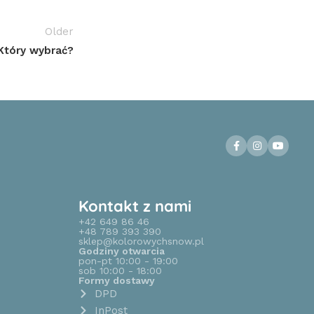
Older
Który wybrać?
Kontakt z nami
+42 649 86 46
+48 789 393 390
sklep@kolorowychsnow.pl
Godziny otwarcia
pon-pt 10:00 - 19:00
sob 10:00 - 18:00
Formy dostawy
DPD
InPost