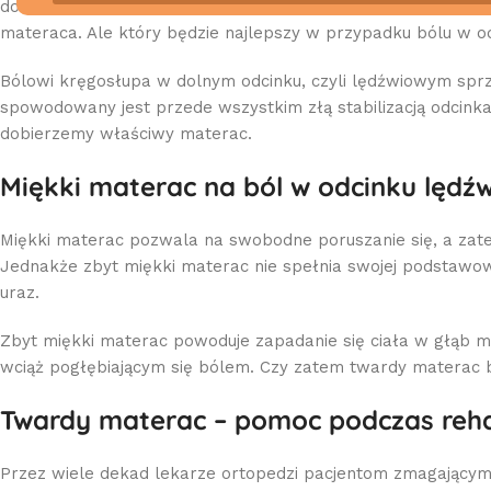
dobrany materac. I to właśnie ten ostatni element można 
materaca. Ale który będzie najlepszy w przypadku bólu w 
Bólowi kręgosłupa w dolnym odcinku, czyli lędźwiowym sprz
spowodowany jest przede wszystkim złą stabilizacją odcin
dobierzemy właściwy materac.
Miękki materac na ból w odcinku lęd
Miękki materac pozwala na swobodne poruszanie się, a zatem
Jednakże zbyt miękki materac nie spełnia swojej podstawowe
uraz.
Zbyt miękki materac powoduje zapadanie się ciała w głąb m
wciąż pogłębiającym się bólem. Czy zatem twardy materac 
Twardy materac – pomoc podczas rehab
Przez wiele dekad lekarze ortopedzi pacjentom zmagającym