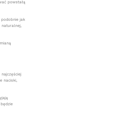
ować powstałą
 podobnie jak
naturalnej,
zmianą
najczęściej
 naciski,
jają
 będzie