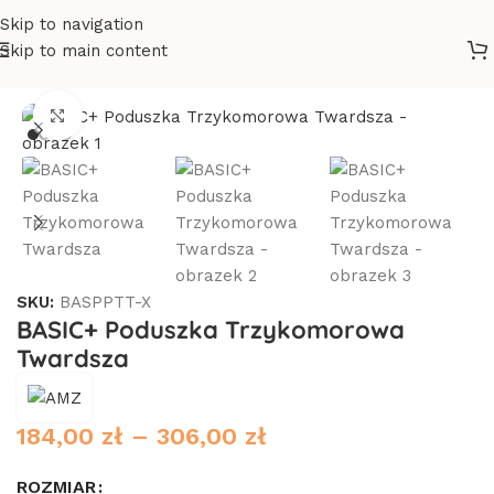
Skip to navigation
Skip to main content
rona główna
/
Poduszki i pościele
/
Poduszki
/
Poduszki z łusek
Click to enlarge
SKU:
BASPPTT-X
BASIC+ Poduszka Trzykomorowa
Twardsza
184,00
zł
–
306,00
zł
ROZMIAR