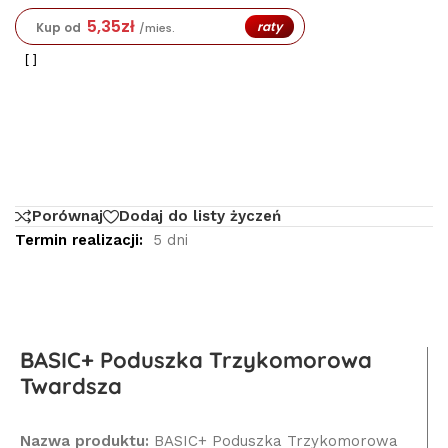
5,35
zł
raty
Kup od
/mies.
Porównaj
Dodaj do listy życzeń
Termin realizacji:
5 dni
BASIC+ Poduszka Trzykomorowa
Twardsza
Nazwa produktu:
BASIC+ Poduszka Trzykomorowa