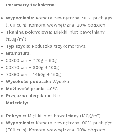
Parametry techniczne:
Wypełnienie:
Komora zewnętrzna: 90% puch gęsi
(700 cuin); Komora wewnętrzna: 20% półpuch
Tkanina pokryciowa:
Miękki inlet bawełniany
(130g/m²)
Typ szycia:
Poduszka trzykomorowa
Gramatura:
50×60 cm – 770g + 80g
50×70 cm – 900g + 100g
70×80 cm – 1450g + 150g
Wysokość poduszki:
Wysoka
Możliwość prania:
40°C
Przyjazna alergikom:
Nie
Materiały:
Pokrycie:
Miękki inlet bawełniany (130g/m²)
Wypełnienie:
Komora zewnętrzna: 90% puch gęsi
(700 cuin); Komora wewnętrzna: 20% półpuch