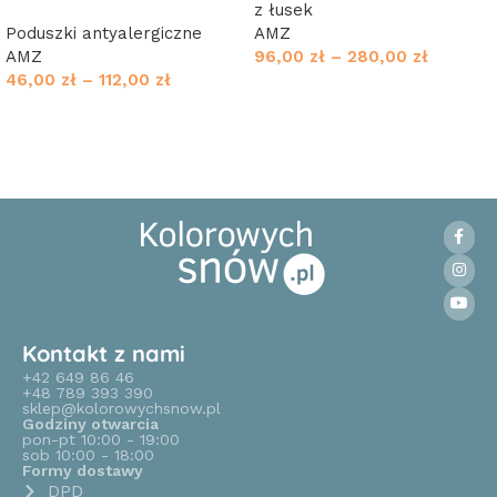
z łusek
Poduszki antyalergiczne
AMZ
AMZ
96,00
zł
–
280,00
zł
46,00
zł
–
112,00
zł
Wybierz opcje
Wybierz opcje
Kontakt z nami
+42 649 86 46
+48 789 393 390
sklep@kolorowychsnow.pl
Godziny otwarcia
pon-pt 10:00 - 19:00
sob 10:00 - 18:00
Formy dostawy
DPD