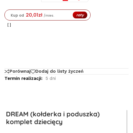
20,01
zł
raty
Kup od
/mies.
Porównaj
Dodaj do listy życzeń
Termin realizacji:
5 dni
DREAM (kołderka i poduszka)
komplet dziecięcy