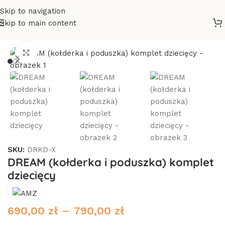
Skip to navigation
Skip to main content
na
/
Poduszki i pościele
/
Pościel / poszewki
/
Pościel dla dzieci
Click to enlarge
SKU:
DRKD-X
DREAM (kołderka i poduszka) komplet
dziecięcy
690,00
zł
–
790,00
zł