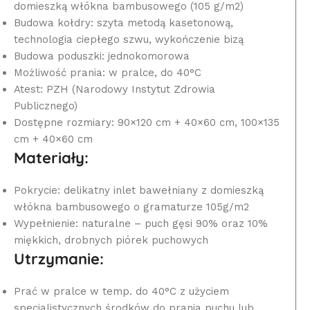
domieszką włókna bambusowego (105 g/m2)
Budowa kołdry: szyta metodą kasetonową,
technologia ciepłego szwu, wykończenie bizą
Budowa poduszki: jednokomorowa
Możliwość prania: w pralce, do 40°C
Atest: PZH (Narodowy Instytut Zdrowia
Publicznego)
Dostępne rozmiary: 90×120 cm + 40×60 cm, 100×135
cm + 40×60 cm
Materiały:
Pokrycie: delikatny inlet bawełniany z domieszką
włókna bambusowego o gramaturze 105g/m2
Wypełnienie: naturalne – puch gęsi 90% oraz 10%
miękkich, drobnych piórek puchowych
Utrzymanie:
Prać w pralce w temp. do 40°C z użyciem
specjalistycznych środków do prania puchu lub