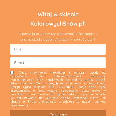
Witaj w sklepie
KolorowychSnów.pl!
Chcesz jako pierwszy dostawać informacje o
promocjach, super ofertach i nowościach?
Chcę otrzymywać newsletter i wyrażam zgodę na
przesyłanie przez KolorowychSnów.pl informacji
marketingowych oraz handlowych na podany adres e-mail.
Administratorem Twoich danych jest Kolorowych snów.pl, Siesta
Design Agata Wojdyła, NIP: 7272528658. Twoje dane będą
przetwarzane w celu wysyłki newslettera. Masz prawo w
dowolnym momencie wycofać zgodę, żądać dostępu do danych,
ich sprostowania lub usunięcia. Więcej informacji o tym, jak
dbamy o Twoją prywatność, znajdziesz w naszej
polityce
prywatności
Zapisz się