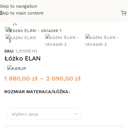
Skip to navigation
Skip to main content
ka drewniane
/
Łóżka - wg gatunku drewna
/
Łóżka sosnowe
Click to enlarge
SKU:
1,21101E+11
Łóżko ELAN
1 880,00
zł
–
2 090,00
zł
ROZMIAR MATERACA/ŁÓŻKA