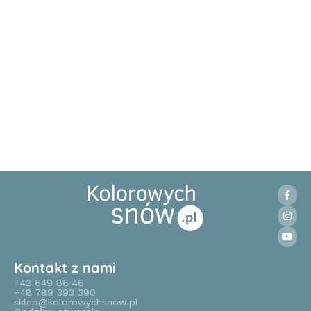
Kontakt z nami
+42 649 86 46
+48 789 393 390
sklep@kolorowychsnow.pl