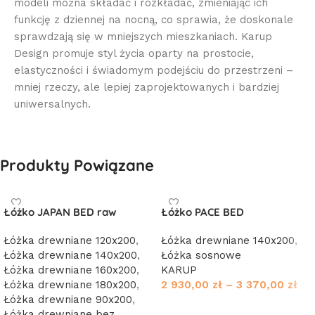
modeli można składać i rozkładać, zmieniając ich
funkcję z dziennej na nocną, co sprawia, że doskonale
sprawdzają się w mniejszych mieszkaniach. Karup
Design promuje styl życia oparty na prostocie,
elastyczności i świadomym podejściu do przestrzeni –
mniej rzeczy, ale lepiej zaprojektowanych i bardziej
uniwersalnych.
Produkty Powiązane
Łóżko JAPAN BED raw
Łóżko PACE BED
Łóżka drewniane 120x200
,
Łóżka drewniane 140x200
,
Łóżka drewniane 140x200
,
Łóżka sosnowe
Łóżka drewniane 160x200
,
KARUP
Łóżka drewniane 180x200
,
2 930,00
zł
–
3 370,00
zł
Łóżka drewniane 90x200
,
Wybierz opcje
Łóżka drewniane bez