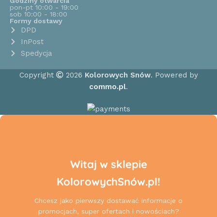
Godziny otwarcia
pon-pt 10:00 - 19:00
sob 10:00 - 18:00
Formy dostawy
DPD
InPost
Spedycja
Copyright
2026
Kolorowych Snów
. Powered by
commo.pl
.
Witaj w sklepie
KolorowychSnów.pl!
Chcesz jako pierwszy dostawać informacje o
promocjach, super ofertach i nowościach?