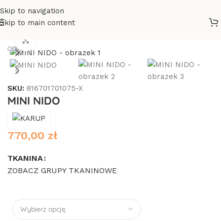
Skip to navigation
Skip to main content
Strona główna
/
Meble
/
Fotele
Click to enlarge
SKU:
816701701075-X
MINI NIDO
770,00
zł
TKANINA
ZOBACZ GRUPY TKANINOWE