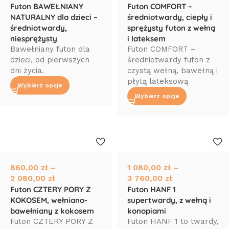
Futon BAWEŁNIANY
Futon COMFORT –
NATURALNY dla dzieci –
średniotwardy, ciepły i
średniotwardy,
sprężysty futon z wełną
niesprężysty
i lateksem
Bawełniany futon dla
Futon COMFORT –
dzieci, od pierwszych
średniotwardy futon z
dni życia.
czystą wełną, bawełną i
płytą lateksową
Wybierz opcje
Wybierz opcje
860,00
zł
–
1 080,00
zł
–
2 080,00
zł
3 760,00
zł
Futon CZTERY PORY Z
Futon HANF 1
KOKOSEM, wełniano-
supertwardy, z wełną i
bawełniany z kokosem
konopiami
Futon CZTERY PORY Z
Futon HANF 1 to twardy,