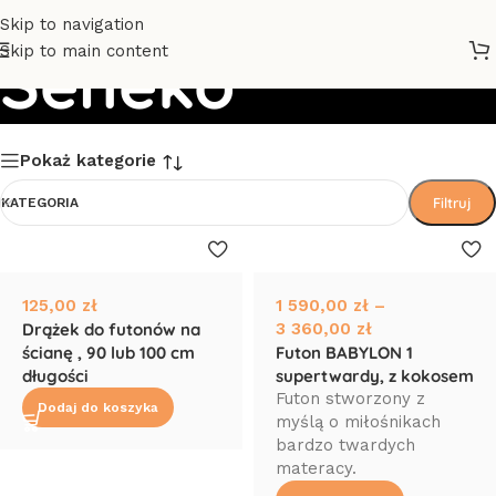
Skip to navigation
Skip to main content
Seneko
Pokaż kategorie
Filtruj
KATEGORIA
125,00
zł
1 590,00
zł
–
Drążek do futonów na
3 360,00
zł
ścianę , 90 lub 100 cm
Futon BABYLON 1
długości
supertwardy, z kokosem
Futon stworzony z
Dodaj do koszyka
myślą o miłośnikach
bardzo twardych
materacy.