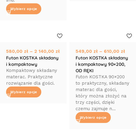
snu.
Wybierz opcje
580,00
zł
–
2 140,00
zł
549,00
zł
–
610,00
zł
Futon KOSTKA składany
Futon KOSTKA składany
i kompaktowy
i kompaktowy 90×200,
Kompaktowy składany
OD RĘKI
materac. Praktyczne
Futon KOSTKA 90×200
rozwiązanie dla gości.
to praktyczny, składany
materac dla gości,
Wybierz opcje
który można złożyć na
trzy części, dzięki
czemu zajmuje n...
Wybierz opcje