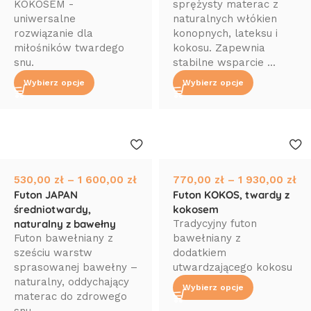
KOKOSEM -
sprężysty materac z
uniwersalne
naturalnych włókien
rozwiązanie dla
konopnych, lateksu i
miłośników twardego
kokosu. Zapewnia
snu.
stabilne wsparcie ...
Wybierz opcje
Wybierz opcje
530,00
zł
–
1 600,00
zł
770,00
zł
–
1 930,00
zł
Futon JAPAN
Futon KOKOS, twardy z
średniotwardy,
kokosem
naturalny z bawełny
Tradycyjny futon
Futon bawełniany z
bawełniany z
sześciu warstw
dodatkiem
sprasowanej bawełny –
utwardzającego kokosu
naturalny, oddychający
Wybierz opcje
materac do zdrowego