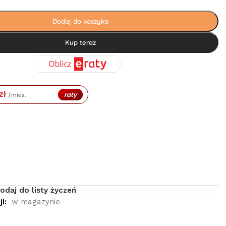
Dodaj do koszyka
Kup teraz
zł
raty
/mies.
odaj do listy życzeń
i:
w magazynie