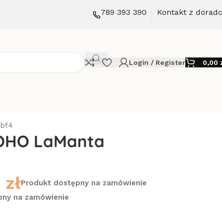
789 393 390
Kontakt z dorad
Login / Register
0,00
bbf4
BOHO LaManta
0
zł
Produkt dostępny na zamówienie
pny na zamówienie