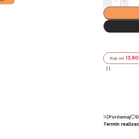
13,60
Kup od
Porównaj
D
Termin realizacj