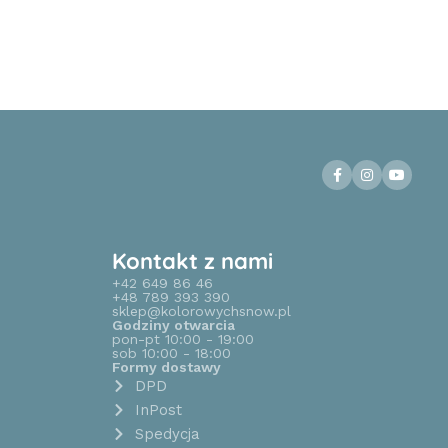
Kontakt z nami
+42 649 86 46
+48 789 393 390
sklep@kolorowychsnow.pl
Godziny otwarcia
pon-pt 10:00 - 19:00
sob 10:00 - 18:00
Formy dostawy
DPD
InPost
Spedycja