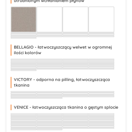
utrudnionym wchłanianiem płynów
Wybierz
Wybierz
Wybierz
Wybierz
Wybierz
Wybierz
Wybierz
Wybierz
Wybierz
Wybierz
Wybierz
Wybierz
Wybierz
Wybierz
Wybierz
Wybierz
Wybierz
BELLAGIO - łatwoczyszczący welwet w ogromnej
ilości kolorów
Wybierz
Wybierz
Wybierz
Wybierz
Wybierz
Wybierz
Wybierz
Wybierz
Wybierz
Wybierz
Wybierz
Wybierz
Wybierz
Wybierz
Wybierz
Wybierz
Wybierz
Wybierz
Wybierz
Wybierz
Wybierz
Wybierz
Wybierz
Wybierz
Wybierz
Wybierz
Wybierz
Wybierz
Wybierz
VICTORY - odporna na pilling, łatwoczyszcząca
tkanina
Wybierz
Wybierz
Wybierz
Wybierz
Wybierz
Wybierz
Wybierz
Wybierz
Wybierz
Wybierz
Wybierz
Wybierz
Wybierz
Wybierz
Wybierz
Wybierz
Wybierz
Wybierz
VENICE - łatwoczyszcząca tkanina o gęstym splocie
Wybierz
Wybierz
Wybierz
Wybierz
Wybierz
Wybierz
Wybierz
Wybierz
Wybierz
Wybierz
Wybierz
Wybierz
Wybierz
Wybierz
Wybierz
Wybierz
Wybierz
Wybierz
Wybierz
Wybierz
Wybierz
Wybierz
Wybierz
Wybierz
Wybierz
Wybierz
Wybierz
Wybierz
Wybierz
Wybierz
Wybierz
Wybierz
Wybierz
Wybierz
Wybierz
Wybierz
Wybierz
Wybierz
Wybierz
Wybierz