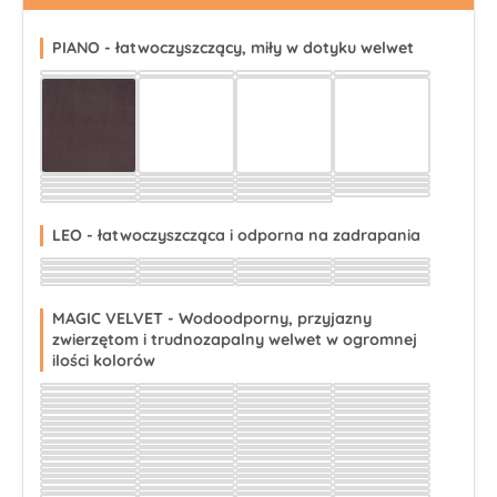
PIANO - łatwoczyszczący, miły w dotyku welwet
Wybierz
Wybierz
Wybierz
Wybierz
Wybierz
Wybierz
Wybierz
Wybierz
Wybierz
Wybierz
Wybierz
Wybierz
Wybierz
Wybierz
Wybierz
Wybierz
Wybierz
Wybierz
Wybierz
Wybierz
Wybierz
Wybierz
Wybierz
Wybierz
Wybierz
Wybierz
Wybierz
LEO - łatwoczyszcząca i odporna na zadrapania
Wybierz
Wybierz
Wybierz
Wybierz
Wybierz
Wybierz
Wybierz
Wybierz
Wybierz
Wybierz
Wybierz
Wybierz
Wybierz
Wybierz
Wybierz
Wybierz
Wybierz
Wybierz
Wybierz
Wybierz
MAGIC VELVET - Wodoodporny, przyjazny
zwierzętom i trudnozapalny welwet w ogromnej
ilości kolorów
Wybierz
Wybierz
Wybierz
Wybierz
Wybierz
Wybierz
Wybierz
Wybierz
Wybierz
Wybierz
Wybierz
Wybierz
Wybierz
Wybierz
Wybierz
Wybierz
Wybierz
Wybierz
Wybierz
Wybierz
Wybierz
Wybierz
Wybierz
Wybierz
Wybierz
Wybierz
Wybierz
Wybierz
Wybierz
Wybierz
Wybierz
Wybierz
Wybierz
Wybierz
Wybierz
Wybierz
Wybierz
Wybierz
Wybierz
Wybierz
Wybierz
Wybierz
Wybierz
Wybierz
Wybierz
Wybierz
Wybierz
Wybierz
Wybierz
Wybierz
Wybierz
Wybierz
Wybierz
Wybierz
Wybierz
Wybierz
Wybierz
Wybierz
Wybierz
Wybierz
Wybierz
Wybierz
Wybierz
Wybierz
Wybierz
Wybierz
Wybierz
Wybierz