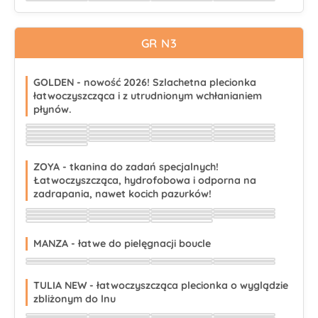
Wybierz
Wybierz
Wybierz
Wybierz
Wybierz
Wybierz
Wybierz
Wybierz
Wybierz
Wybierz
Wybierz
Wybierz
GR N3
GOLDEN - nowość 2026! Szlachetna plecionka
łatwoczyszcząca i z utrudnionym wchłanianiem
płynów.
Wybierz
Wybierz
Wybierz
Wybierz
Wybierz
Wybierz
Wybierz
Wybierz
Wybierz
Wybierz
Wybierz
Wybierz
Wybierz
Wybierz
Wybierz
Wybierz
Wybierz
Wybierz
Wybierz
Wybierz
Wybierz
ZOYA - tkanina do zadań specjalnych!
Łatwoczyszcząca, hydrofobowa i odporna na
zadrapania, nawet kocich pazurków!
Wybierz
Wybierz
Wybierz
Wybierz
Wybierz
Wybierz
Wybierz
Wybierz
Wybierz
Wybierz
Wybierz
Wybierz
Wybierz
Wybierz
Wybierz
MANZA - łatwe do pielęgnacji boucle
Wybierz
Wybierz
Wybierz
Wybierz
Wybierz
Wybierz
Wybierz
Wybierz
TULIA NEW - łatwoczyszcząca plecionka o wyglądzie
zbliżonym do lnu