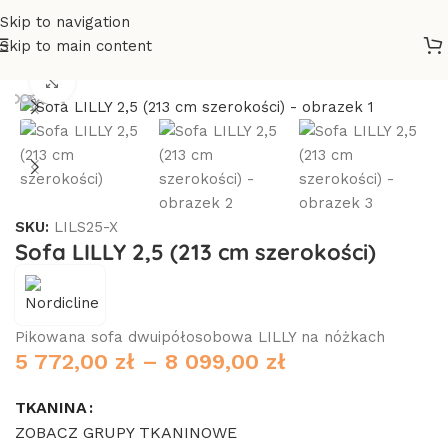
Skip to navigation
Skip to main content
na główna
/
Sofy i narożniki
/
Sofy, kanapy
/
Sofy tapicerowane
Click to enlarge
SKU:
LILS25-X
Sofa LILLY 2,5 (213 cm szerokości)
Pikowana sofa dwuipółosobowa LILLY na nóżkach
5 772,00
zł
–
8 099,00
zł
TKANINA
ZOBACZ GRUPY TKANINOWE