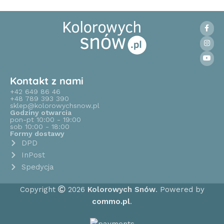
Kontakt z nami
+42 649 86 46
+48 789 393 390
sklep@kolorowychsnow.pl
Godziny otwarcia
pon-pt 10:00 - 19:00
sob 10:00 - 18:00
Formy dostawy
DPD
InPost
Spedycja
Copyright
2026
Kolorowych Snów
. Powered by
commo.pl
.