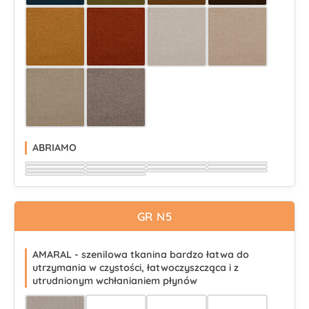
Wybierz
Wybierz
Wybierz
Wybierz
Wybierz
Wybierz
Wybierz
Wybierz
Wybierz
Wybierz
ABRIAMO
Wybierz
Wybierz
Wybierz
Wybierz
Wybierz
Wybierz
Wybierz
Wybierz
Wybierz
Wybierz
Wybierz
Wybierz
Wybierz
Wybierz
GR N5
AMARAL - szenilowa tkanina bardzo łatwa do
utrzymania w czystości, łatwoczyszcząca i z
utrudnionym wchłanianiem płynów