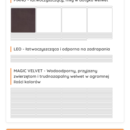
PIANO - łatwoczyszczący, miły w dotyku welwet
Wybierz
Wybierz
Wybierz
Wybierz
Wybierz
Wybierz
Wybierz
Wybierz
Wybierz
Wybierz
Wybierz
Wybierz
Wybierz
Wybierz
Wybierz
Wybierz
Wybierz
Wybierz
Wybierz
Wybierz
Wybierz
Wybierz
Wybierz
Wybierz
Wybierz
Wybierz
Wybierz
LEO - łatwoczyszcząca i odporna na zadrapania
Wybierz
Wybierz
Wybierz
Wybierz
Wybierz
Wybierz
Wybierz
Wybierz
Wybierz
Wybierz
Wybierz
Wybierz
Wybierz
Wybierz
Wybierz
Wybierz
Wybierz
Wybierz
Wybierz
Wybierz
MAGIC VELVET - Wodoodporny, przyjazny
zwierzętom i trudnozapalny welwet w ogromnej
ilości kolorów
Wybierz
Wybierz
Wybierz
Wybierz
Wybierz
Wybierz
Wybierz
Wybierz
Wybierz
Wybierz
Wybierz
Wybierz
Wybierz
Wybierz
Wybierz
Wybierz
Wybierz
Wybierz
Wybierz
Wybierz
Wybierz
Wybierz
Wybierz
Wybierz
Wybierz
Wybierz
Wybierz
Wybierz
Wybierz
Wybierz
Wybierz
Wybierz
Wybierz
Wybierz
Wybierz
Wybierz
Wybierz
Wybierz
Wybierz
Wybierz
Wybierz
Wybierz
Wybierz
Wybierz
Wybierz
Wybierz
Wybierz
Wybierz
Wybierz
Wybierz
Wybierz
Wybierz
Wybierz
Wybierz
Wybierz
Wybierz
Wybierz
Wybierz
Wybierz
Wybierz
Wybierz
Wybierz
Wybierz
Wybierz
Wybierz
Wybierz
Wybierz
Wybierz
Wybierz
Wybierz
Wybierz
Wybierz
Wybierz
Wybierz
Wybierz
Wybierz
Wybierz
Wybierz
Wybierz
Wybierz