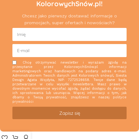
KolorowychSnów.pl!
Chcesz jako pierwszy dostawać informacje o
promocjach, super ofertach i nowościach?
Chcę otrzymywać newsletter i wyrażam zgodę na
przesyłanie przez KolorowychSnów.pl informacji
marketingowych oraz handlowych na podany adres e-mail.
Administratorem Twoich danych jest Kolorowych snów.pl, Siesta
Design Agata Wojdyła, NIP: 7272528658. Twoje dane będą
przetwarzane w celu wysyłki newslettera. Masz prawo w
dowolnym momencie wycofać zgodę, żądać dostępu do danych,
ich sprostowania lub usunięcia. Więcej informacji o tym, jak
dbamy o Twoją prywatność, znajdziesz w naszej
polityce
prywatności
Zapisz się