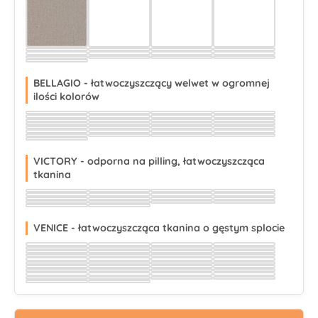
Wybierz
Wybierz
Wybierz
Wybierz
Wybierz
Wybierz
Wybierz
Wybierz
Wybierz
Wybierz
Wybierz
Wybierz
Wybierz
Wybierz
Wybierz
Wybierz
Wybierz
BELLAGIO - łatwoczyszczący welwet w ogromnej
ilości kolorów
Wybierz
Wybierz
Wybierz
Wybierz
Wybierz
Wybierz
Wybierz
Wybierz
Wybierz
Wybierz
Wybierz
Wybierz
Wybierz
Wybierz
Wybierz
Wybierz
Wybierz
Wybierz
Wybierz
Wybierz
Wybierz
Wybierz
Wybierz
Wybierz
Wybierz
Wybierz
Wybierz
Wybierz
Wybierz
VICTORY - odporna na pilling, łatwoczyszcząca
tkanina
Wybierz
Wybierz
Wybierz
Wybierz
Wybierz
Wybierz
Wybierz
Wybierz
Wybierz
Wybierz
Wybierz
Wybierz
Wybierz
Wybierz
Wybierz
Wybierz
Wybierz
Wybierz
VENICE - łatwoczyszcząca tkanina o gęstym splocie
Wybierz
Wybierz
Wybierz
Wybierz
Wybierz
Wybierz
Wybierz
Wybierz
Wybierz
Wybierz
Wybierz
Wybierz
Wybierz
Wybierz
Wybierz
Wybierz
Wybierz
Wybierz
Wybierz
Wybierz
Wybierz
Wybierz
Wybierz
Wybierz
Wybierz
Wybierz
Wybierz
Wybierz
Wybierz
Wybierz
Wybierz
Wybierz
Wybierz
Wybierz
Wybierz
Wybierz
Wybierz
Wybierz
Wybierz
Wybierz
Wybierz
Wybierz