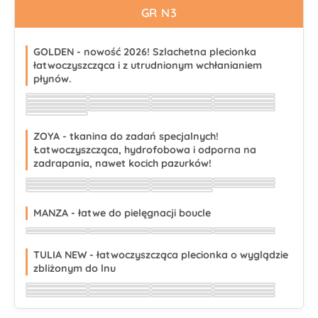
GR N3
GOLDEN - nowość 2026! Szlachetna plecionka
łatwoczyszcząca i z utrudnionym wchłanianiem
płynów.
Wybierz
Wybierz
Wybierz
Wybierz
Wybierz
Wybierz
Wybierz
Wybierz
Wybierz
Wybierz
Wybierz
Wybierz
Wybierz
Wybierz
Wybierz
Wybierz
Wybierz
Wybierz
Wybierz
Wybierz
Wybierz
ZOYA - tkanina do zadań specjalnych!
Łatwoczyszcząca, hydrofobowa i odporna na
zadrapania, nawet kocich pazurków!
Wybierz
Wybierz
Wybierz
Wybierz
Wybierz
Wybierz
Wybierz
Wybierz
Wybierz
Wybierz
Wybierz
Wybierz
Wybierz
Wybierz
Wybierz
MANZA - łatwe do pielęgnacji boucle
Wybierz
Wybierz
Wybierz
Wybierz
Wybierz
Wybierz
Wybierz
Wybierz
TULIA NEW - łatwoczyszcząca plecionka o wyglądzie
zbliżonym do lnu
Wybierz
Wybierz
Wybierz
Wybierz
Wybierz
Wybierz
Wybierz
Wybierz
Wybierz
Wybierz
Wybierz
Wybierz
Wybierz
Wybierz
Wybierz
Wybierz