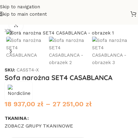
Skip to navigation
Skip to main content
Strona główna
/
Sofy i narożniki
/
Narożniki
Click to enlarge
SKU:
CASST4-X
Sofa narożna SET4 CASABLANCA
18 937,00
zł
–
27 251,00
zł
TKANINA
ZOBACZ GRUPY TKANINOWE