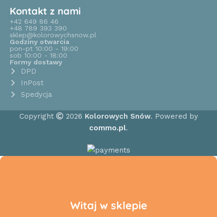
Kontakt z nami
+42 649 86 46
+48 789 393 390
sklep@kolorowychsnow.pl
Godziny otwarcia
pon-pt 10:00 - 19:00
sob 10:00 - 18:00
Formy dostawy
DPD
InPost
Spedycja
Copyright
2026
Kolorowych Snów
. Powered by
commo.pl
.
Witaj w sklepie