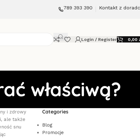
789 393 390
Kontakt z dorad
Login / Register
0,00
rać właściwą?
Categories
ny i zdrowy
, ale także
Blog
wność snu
Promocje
jąc