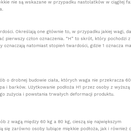
kkie nie są wskazane w przypadku nastolatków w ciągłej fa
a.
ści. Określają one głównie to, w przypadku jakiej wagi, d
ć pierwszy człon oznaczenia. “H” to skrót, który pochodzi z
ry oznaczają natomiast stopień twardości, gdzie 1 oznacza ma
b o drobnej budowie ciała, których waga nie przekracza 60
pa i barków. Użytkowanie podłoża H1 przez osoby z wyższą
 zużycia i powstania trwałych deformacji produktu.
ób z wagą między 60 kg a 80 kg, cieszą się największym
 się zarówno osoby lubiące miękkie podłoża, jak i również c