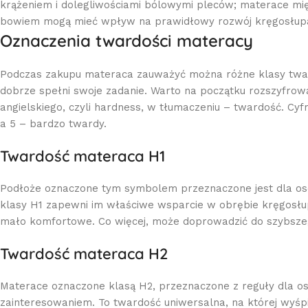
krążeniem i dolegliwościami bólowymi pleców; materace mię
bowiem mogą mieć wpływ na prawidłowy rozwój kręgosłup
Oznaczenia twardości materacy
Podczas zakupu materaca zauważyć można różne klasy twardo
dobrze spełni swoje zadanie. Warto na początku rozszyfrowa
angielskiego, czyli hardness, w tłumaczeniu – twardość. Cyf
a 5 – bardzo twardy.
Twardość materaca H1
Podłoże oznaczone tym symbolem przeznaczone jest dla osó
klasy H1 zapewni im właściwe wsparcie w obrębie kręgosłu
mało komfortowe. Co więcej, może doprowadzić do szybszego
Twardość materaca H2
Materace oznaczone klasą H2, przeznaczone z reguły dla os
zainteresowaniem. To twardość uniwersalna, na której wyśpią