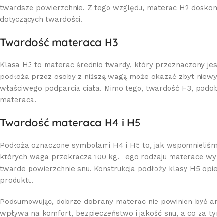
twardsze powierzchnie. Z tego względu, materac H2 doskona
dotyczących twardości.
Twardość materaca H3
Klasa H3 to materac średnio twardy, który przeznaczony jes
podłoża przez osoby z niższą wagą może okazać zbyt niew
właściwego podparcia ciała. Mimo tego, twardość H3, podobn
materaca.
Twardość materaca H4 i H5
Podłoża oznaczone symbolami H4 i H5 to, jak wspomnieliśmy
których waga przekracza 100 kg. Tego rodzaju materace wyb
twarde powierzchnie snu. Konstrukcja podłoży klasy H5 opie
produktu.
Podsumowując, dobrze dobrany materac nie powinien być ani
wpływa na komfort, bezpieczeństwo i jakość snu, a co za ty