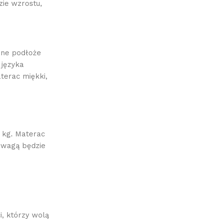
zie wzrostu,
ane podłoże
 języka
terac miękki,
 kg. Materac
 wagą będzie
i, którzy wolą