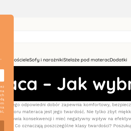
,
zki i pościele
Sofy i narożniki
Stelaże pod materac
Dodatki
raca – Jak wyb
zez
 na
ych
ędą
nym
óżka. Jego odpowiedni dobór zapewnia komfortowy, bezpiecz
nia
s wyboru materaca jest jego twardość. Nie tylko zbyt miękki
ść,
la zdrowia konsekwencji i mieć negatywny wpływ na efekty
eraca? Co oznaczają poszczególne klasy twardości? Poszuku