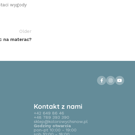
staci wygody
Older
c na materac?
Kontakt z nami
+42 649 86 46
+48 789 393 390
sklep@kolorowychsnow.pl
Godziny otwarcia
pon-pt 10:00 - 19:00
sob 10:00 - 18:00