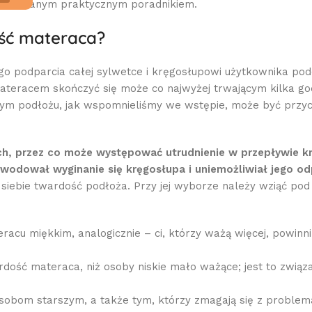
rzygotowanym praktycznym poradnikiem.
ość materaca?
 podparcia całej sylwetce i kręgosłupowi użytkownika pod
teracem skończyć się może co najwyżej trwającym kilka go
anym podłożu, jak wspomnieliśmy we wstępie, może być przy
ch, przez co może występować utrudnienie w przepływie kr
owodował wyginanie się kręgosłupa i uniemożliwiał jego o
 siebie twardość podłoża. Przy jej wyborze należy wziąć pod
racu miękkim, analogicznie – ci, którzy ważą więcej, powinn
rdość materaca, niż osoby niskie mało ważące; jest to zwią
osobom starszym, a także tym, którzy zmagają się z problem