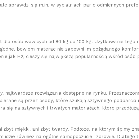
le sprawdzi się m.in. w sypialniach par o odmiennych prefe
t dla osób ważących od 80 kg do 100 kg. Użytkowanie tego r
ygodne, bowiem materac nie zapewni im pożądanego komfort
ie jak H2, cieszy się największą popularnością wśród osób 
, najtwardsze rozwiązania dostępne na rynku. Przeznaczone
ierane są przez osoby, które szukają sztywnego podparcia i
ra się na sztywnych i trwałych materiałach, które przedłuż
 zbyt miękki, ani zbyt twardy. Podłoże, na którym śpimy zn
m idzie również na ogólne samopoczucie i zdrowie. Dlatego t