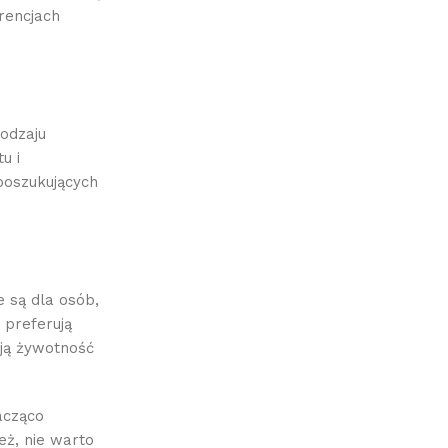
rencjach
odzaju
u i
poszukujących
 są dla osób,
 preferują
ają żywotność
acząco
eż, nie warto