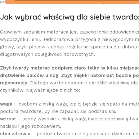
odpowiedzi na te pytania, warto zapoznać się z poniżej p
Jak wybrać właściwą dla siebie tward
Głównym zadaniem materaca jest zapewnienie odpowiedniego
wypoczynku i snu. Jednorazowa przygoda z niewygodnym ma
głowy, szyi i pleców. Jednak regularne spanie na źle dobr
długotrwałych dolegliwości zdrowotnych.
Zbyt twardy materac podpiera ciało tylko w kilku miejsca
drętwienie palców u nóg. Zbyt miękki natomiast będzie p
regenerację.
Dlatego warto dokładnie określić właściwą dla
czynników. Najważniejsze z nich to:
waga
– osobom z niską wagą lepiej będzie się spało na mate
podłoża twardsze, by nie zapadać się podczas snu,
wzrost
– osoby wysokie z niską wagą inaczej odczuwają twa
nacisku i jego rozłożeniem,
stan zdrowia
– podłoża twarde nie są polecane dzieciom i 