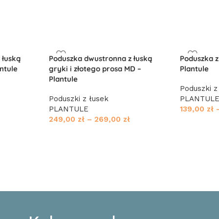
 łuską
Poduszka dwustronna z łuską
Poduszka z
antule
gryki i złotego prosa MD –
Plantule
Plantule
Poduszki z
Poduszki z łusek
PLANTUL
PLANTULE
139,00
zł
249,00
zł
–
269,00
zł