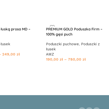
 łuską prosa MD –
PREMIUM GOLD Poduszka Firm –
100% gęsi puch
 łusek
Poduszki puchowe
,
Poduszki z
E
łusek
–
249,00
zł
AMZ
190,00
zł
–
780,00
zł