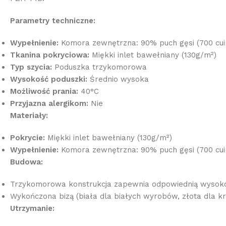
Parametry techniczne:
Wypełnienie:
Komora zewnętrzna: 90% puch gęsi (700 cu
Tkanina pokryciowa:
Miękki inlet bawełniany (130g/m²)
Typ szycia:
Poduszka trzykomorowa
Wysokość poduszki:
Średnio wysoka
Możliwość prania:
40°C
Przyjazna alergikom:
Nie
Materiały:
Pokrycie:
Miękki inlet bawełniany (130g/m²)
Wypełnienie:
Komora zewnętrzna: 90% puch gęsi (700 cu
Budowa:
Trzykomorowa konstrukcja zapewnia odpowiednią wysokoś
Wykończona bizą (biała dla białych wyrobów, złota dla k
Utrzymanie: