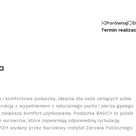
Porównaj
D
Termin realizacj
a
i komfortowa poduszka, idealna dla osób ceniących sobie
ukcja z wypełnieniem z naturalnego puchu i pierza gęsiego
y zwiększa komfort użytkowania. Poduszka BASIC+ to polski
ci surowców, które zapewniają odpowiednią cyrkulację
t PZH wydany przez Narodowy Instytut Zdrowia Publicznego