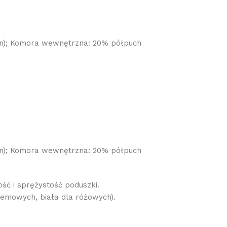
in); Komora wewnętrzna: 20% półpuch
in); Komora wewnętrzna: 20% półpuch
ć i sprężystość poduszki.
remowych, biała dla różowych).