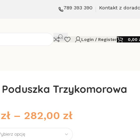
789 393 390
Kontakt z dorad
Login / Register
0,00
 Poduszka Trzykomorowa
0
zł
–
282,00
zł