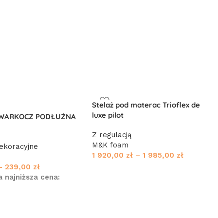
Stelaż pod materac Trioflex de
luxe pilot
 WARKOCZ PODŁUŻNA
Z regulacją
M&K foam
ekoracyjne
1 920,00
zł
–
1 985,00
zł
–
239,00
zł
 najniższa cena: