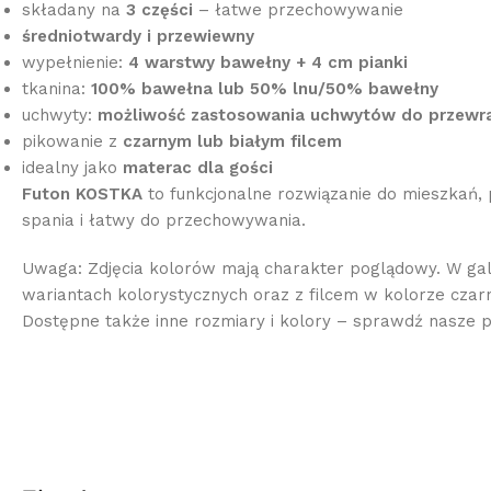
składany na
3 części
– łatwe przechowywanie
średniotwardy i przewiewny
wypełnienie:
4 warstwy bawełny + 4 cm pianki
tkanina:
100% bawełna lub 50% lnu/50% bawełny
uchwyty:
możliwość zastosowania uchwytów do przewrac
pikowanie z
czarnym lub białym filcem
idealny jako
materac dla gości
Futon KOSTKA
to funkcjonalne rozwiązanie do mieszkań, 
spania i łatwy do przechowywania.
Uwaga: Zdjęcia kolorów mają charakter poglądowy. W ga
wariantach kolorystycznych oraz z filcem w kolorze czar
Dostępne także inne rozmiary i kolory – sprawdź nasze p