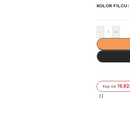
KOLOR FILCU
-
+
16,82
Kup od