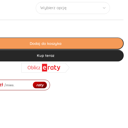
Dodaj do koszyka
Kup teraz
zł
raty
/mies.