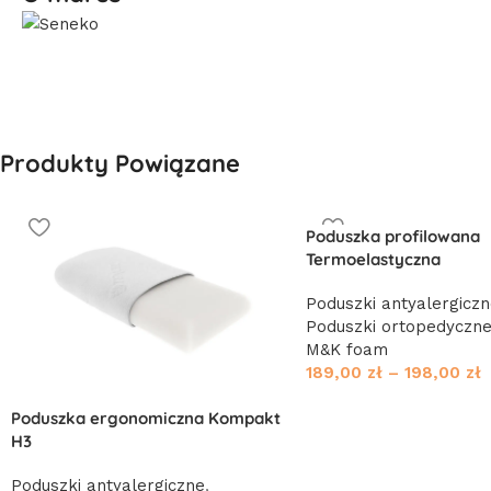
Produkty Powiązane
Poduszka profilowana
Termoelastyczna
Poduszki antyalergicz
Poduszki ortopedyczn
M&K foam
189,00
zł
–
198,00
zł
Poduszka ergonomiczna Kompakt
H3
Poduszki antyalergiczne
,