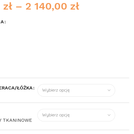
0
zł
–
2 140,00
zł
NA
ERACA/ŁÓŻKA
Y TKANINOWE