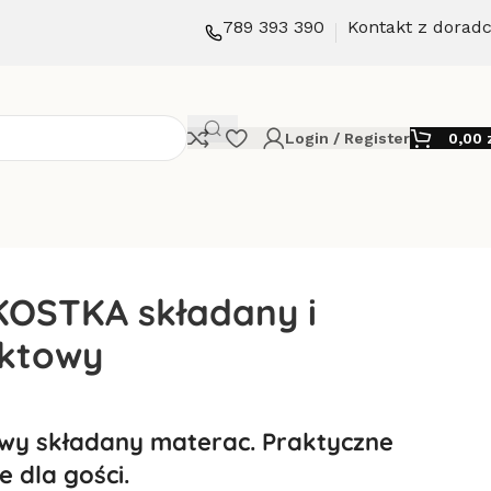
789 393 390
Kontakt z dorad
Login / Register
0,00
KOSTKA składany i
ktowy
y składany materac. Praktyczne
e dla gości.