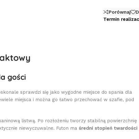
Porównaj
D
Termin realizacj
paktowy
a gości
oskonale sprawdzi się jako wygodne miejsce do spania dla
niewiele miejsca i można go łatwo przechować w szafie, pod
kaninową listwą. Po rozłożeniu tworzy stabilną powierzchnię
raktycznie niewyczuwalne. Futon ma
średni stopień twardości