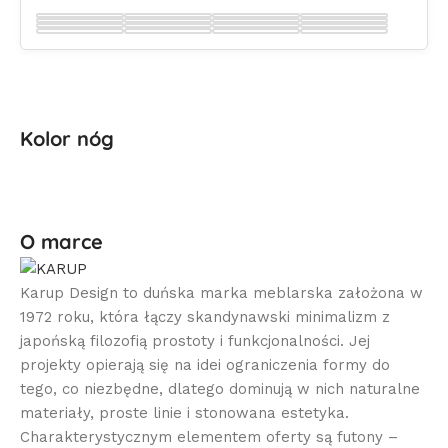
Wybierz
Wybierz
Wybierz
Wybierz
Wybierz
Wybierz
Wybierz
Wybierz
Wybierz
Wybierz
Wybierz
Wybierz
Wybierz
Wybierz
Wybierz
Wybierz
Kolor nóg
O marce
Karup Design to duńska marka meblarska założona w
1972 roku, która łączy skandynawski minimalizm z
japońską filozofią prostoty i funkcjonalności. Jej
projekty opierają się na idei ograniczenia formy do
tego, co niezbędne, dlatego dominują w nich naturalne
materiały, proste linie i stonowana estetyka.
Charakterystycznym elementem oferty są futony –