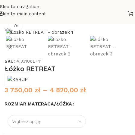
Skip to navigation
Skip to main content
ka drewniane
/
Łóżka - wg gatunku drewna
/
Łóżka sosnowe
Click to enlarge
SKU:
4,33106E+11
Łóżko RETREAT
3 750,00
zł
–
4 820,00
zł
ROZMIAR MATERACA/ŁÓŻKA