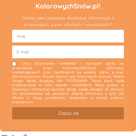
KolorowychSnów.pl!
Chcesz jako pierwszy dostawać informacje o
promocjach, super ofertach i nowościach?
Chcę otrzymywać newsletter i wyrażam zgodę na
przesyłanie przez KolorowychSnów.pl informacji
marketingowych oraz handlowych na podany adres e-mail.
Administratorem Twoich danych jest Kolorowych snów.pl, Siesta
Design Agata Wojdyła, NIP: 7272528658. Twoje dane będą
przetwarzane w celu wysyłki newslettera. Masz prawo w
dowolnym momencie wycofać zgodę, żądać dostępu do danych,
ich sprostowania lub usunięcia. Więcej informacji o tym, jak
dbamy o Twoją prywatność, znajdziesz w naszej
polityce
prywatności
Zapisz się