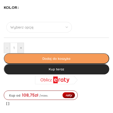
KOLOR
-
+
Dodaj do koszyka
Kup teraz
108,75
zł
raty
Kup od
/mies.