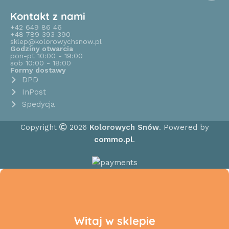
Kontakt z nami
+42 649 86 46
+48 789 393 390
sklep@kolorowychsnow.pl
Godziny otwarcia
pon-pt 10:00 - 19:00
sob 10:00 - 18:00
Formy dostawy
DPD
InPost
Spedycja
Copyright
2026
Kolorowych Snów
. Powered by
commo.pl
.
Witaj w sklepie