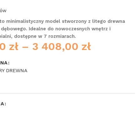
o minimalistyczny model stworzony z litego drewna
 dębowego. Idealne do nowoczesnych wnętrz i
pialni, dostępne w 7 rozmiarach.
00
zł
–
3 408,00
zł
WNA
RY DREWNA
NA