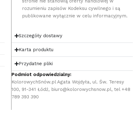
stronie nie stanowią oferty handlowej w
rozumieniu zapisów Kodeksu cywilnego i są
publikowane wyłącznie w celu informacyjnym.
Szczegóły dostawy
Karta produktu
Przydatne pliki
Podmiot odpowiedzialny:
KolorowychSnów.pl Agata Wojdyła, ul. Św. Teresy
100, 91-341 Łódź, biuro@kolorowychsnow.pl, tel +48
789 393 390