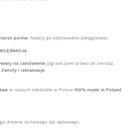
kturze porów
. Należy go odpowiednio pielęgnować.
IELĘGNACJA
.
ywany na zamówienie
(ograniczone prawo do zwrotu).
:
Zwroty i reklamacje
.
staw
w naszym zakładzie w Polsce.
100% made in Poland
nego drewna olchowego lub dębowego.