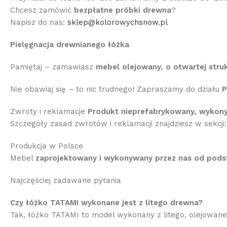
Chcesz zamówić
bezpłatne próbki drewna
?
Napisz do nas:
sklep@kolorowychsnow.pl
Pielęgnacja drewnianego łóżka
Pamiętaj – zamawiasz
mebel olejowany, o otwartej stru
Nie obawiaj się – to nic trudnego! Zapraszamy do działu
P
Zwroty i reklamacje
Produkt nieprefabrykowany, wykon
Szczegóły zasad zwrotów i reklamacji znajdziesz w sekcji
Produkcja w Polsce
Mebel
zaprojektowany i wykonywany przez nas od pod
Najczęściej zadawane pytania
Czy łóżko TATAMI wykonane jest z litego drewna?
Tak, łóżko TATAMI to model wykonany z litego, olejowa