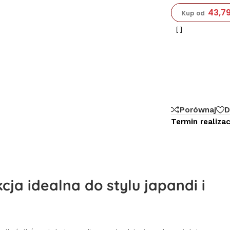
43,7
Kup od
Porównaj
D
Termin realizacj
ja idealna do stylu japandi i