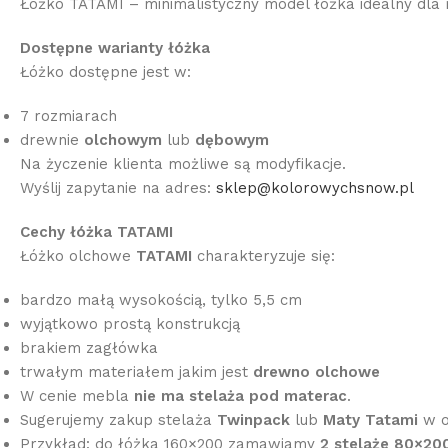
Łóżko TATAMI – minimalistyczny model łóżka idealny dla m
Dostępne warianty łóżka
Łóżko dostępne jest w:
7 rozmiarach
drewnie
olchowym
lub
dębowym
Na życzenie klienta możliwe są modyfikacje.
Wyślij zapytanie na adres:
sklep@kolorowychsnow.pl
Cechy łóżka TATAMI
Łóżko olchowe
TATAMI
charakteryzuje się:
bardzo małą wysokością, tylko 5,5 cm
wyjątkowo prostą konstrukcją
brakiem zagłówka
trwałym materiałem jakim jest
drewno olchowe
W cenie mebla
nie ma stelaża pod materac
.
Sugerujemy zakup stelaża
Twinpack
lub
Maty Tatami
w o
Przykład: do łóżka 160×200 zamawiamy
2 stelaże 80×20