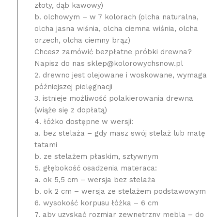
złoty, dąb kawowy)
b. olchowym – w 7 kolorach (olcha naturalna,
olcha jasna wiśnia, olcha ciemna wiśnia, olcha
orzech, olcha ciemny brąz)
Chcesz zamówić bezpłatne próbki drewna?
Napisz do nas sklep@kolorowychsnow.pl
2. drewno jest olejowane i woskowane, wymaga
późniejszej pielęgnacji
3. istnieje możliwość polakierowania drewna
(wiąże się z dopłatą)
4. łóżko dostępne w wersji:
a. bez stelaża – gdy masz swój stelaż lub matę
tatami
b. ze stelażem płaskim, sztywnym
5. głębokość osadzenia materaca:
a. ok 5,5 cm – wersja bez stelaża
b. ok 2 cm – wersja ze stelażem podstawowym
6. wysokość korpusu łóżka – 6 cm
7. aby uzyskać rozmiar zewnętrzny mebla – do