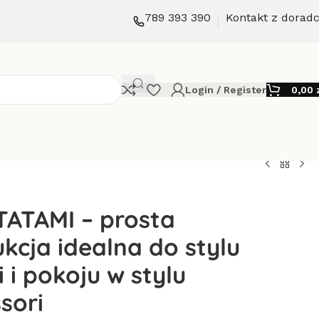
789 393 390
Kontakt z dorad
Login / Register
0,00
TATAMI – prosta
kcja idealna do stylu
 i pokoju w stylu
sori