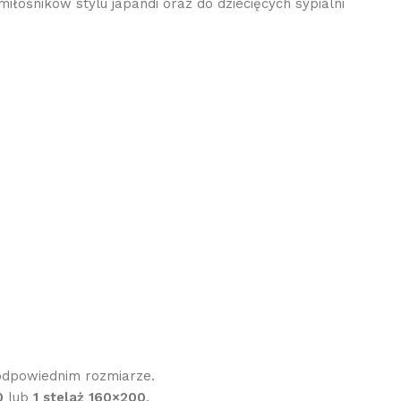
iłośników stylu japandi oraz do dziecięcych sypialni
dpowiednim rozmiarze.
0
lub
1 stelaż 160×200
.