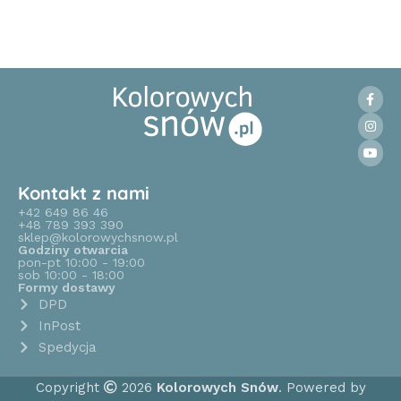
Kontakt z nami
+42 649 86 46
+48 789 393 390
sklep@kolorowychsnow.pl
Godziny otwarcia
pon-pt 10:00 - 19:00
sob 10:00 - 18:00
Formy dostawy
DPD
InPost
Spedycja
Copyright
2026
Kolorowych Snów
. Powered by