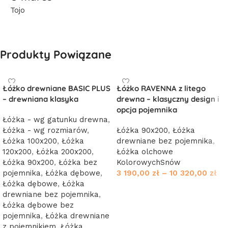
Tojo
Produkty Powiązane
Łóżko drewniane BASIC PLUS
Łóżko RAVENNA z litego
– drewniana klasyka
drewna – klasyczny design i
opcja pojemnika
Łóżka - wg gatunku drewna
,
Łóżka - wg rozmiarów
,
Łóżka 90x200
,
Łóżka
Łóżka 100x200
,
Łóżka
drewniane bez pojemnika
,
120x200
,
Łóżka 200x200
,
Łóżka olchowe
Łóżka 90x200
,
Łóżka bez
KolorowychSnów
pojemnika
,
Łóżka dębowe
,
3 190,00
zł
–
10 320,00
zł
Łóżka dębowe
,
Łóżka
Wybierz opcje
drewniane bez pojemnika
,
Łóżka dębowe bez
pojemnika
,
Łóżka drewniane
z pojemnikiem
,
Łóżka