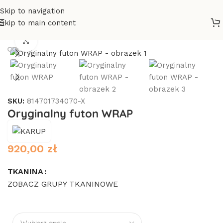
Skip to navigation
Skip to main content
Strona główna
/
Meble
/
Fotele
Click to enlarge
SKU:
814701734070-X
Oryginalny futon WRAP
920,00
zł
TKANINA
ZOBACZ GRUPY TKANINOWE