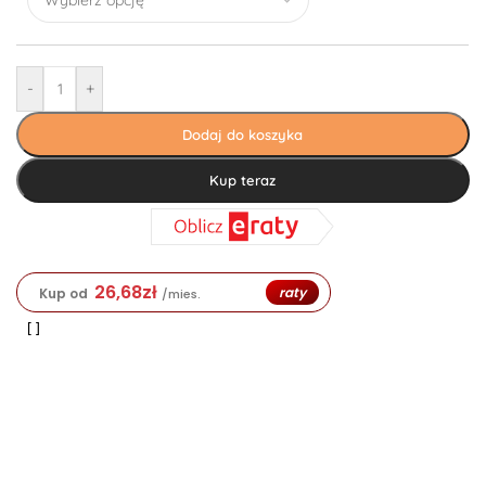
-
+
Dodaj do koszyka
Kup teraz
26,68
zł
raty
Kup od
/mies.