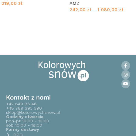
219,00
zł
AMZ
242,00
zł
–
1 080,00
zł
Wybierz opcje
Wybierz opcje
Kontakt z nami
+42 649 86 46
+48 789 393 390
sklep@kolorowychsnow.pl
Godziny otwarcia
pon-pt 10:00 - 19:00
sob 10:00 - 18:00
Formy dostawy
DPD