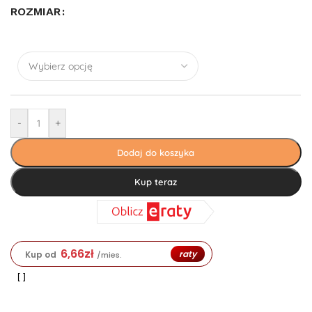
ROZMIAR
-
+
Dodaj do koszyka
Kup teraz
6,66
zł
raty
Kup od
/mies.