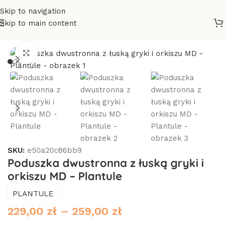
Skip to navigation
Skip to main content
rona główna
/
Poduszki i pościele
/
Poduszki
/
Poduszki z łusek
Click to enlarge
SKU:
e50a20c86bb9
Poduszka dwustronna z łuską gryki i
orkiszu MD – Plantule
PLANTULE
229,00
zł
–
259,00
zł