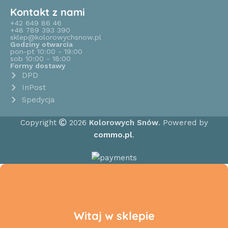
Kontakt z nami
+42 649 86 46
+48 789 393 390
sklep@kolorowychsnow.pl
Godziny otwarcia
pon-pt 10:00 - 19:00
sob 10:00 - 18:00
Formy dostawy
DPD
InPost
Spedycja
Copyright
2026
Kolorowych Snów
. Powered by
commo.pl
.
Witaj w sklepie