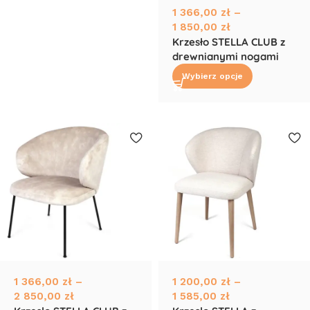
1 366,00
zł
–
1 850,00
zł
Krzesło STELLA CLUB z
drewnianymi nogami
Wybierz opcje
1 366,00
zł
–
1 200,00
zł
–
2 850,00
zł
1 585,00
zł