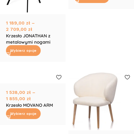
1 189,00
zł
–
2 709,00
zł
Krzesło JONATHAN z
metalowymi nogami
Wybierz opcje
1 538,00
zł
–
1 855,00
zł
Krzesło MOVANO ARM
Wybierz opcje