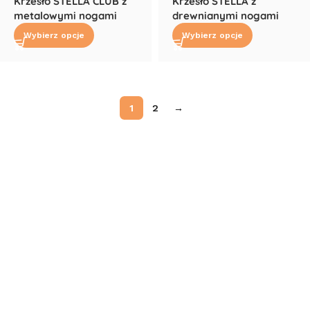
Krzesło STELLA CLUB z
Krzesło STELLA z
metalowymi nogami
drewnianymi nogami
Wybierz opcje
Wybierz opcje
1
2
→
Read More