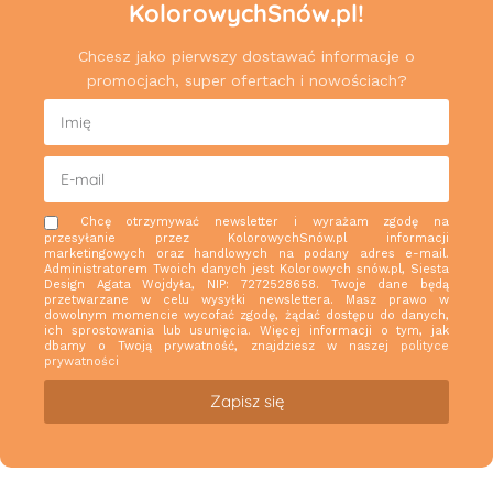
KolorowychSnów.pl!
Chcesz jako pierwszy dostawać informacje o
promocjach, super ofertach i nowościach?
Chcę otrzymywać newsletter i wyrażam zgodę na
przesyłanie przez KolorowychSnów.pl informacji
marketingowych oraz handlowych na podany adres e-mail.
Administratorem Twoich danych jest Kolorowych snów.pl, Siesta
Design Agata Wojdyła, NIP: 7272528658. Twoje dane będą
przetwarzane w celu wysyłki newslettera. Masz prawo w
dowolnym momencie wycofać zgodę, żądać dostępu do danych,
ich sprostowania lub usunięcia. Więcej informacji o tym, jak
dbamy o Twoją prywatność, znajdziesz w naszej
polityce
prywatności
Zapisz się