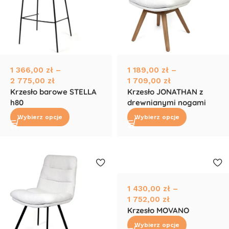
1 366,00
zł
–
1 189,00
zł
–
2 775,00
zł
1 709,00
zł
Krzesło barowe STELLA
Krzesło JONATHAN z
h80
drewnianymi nogami
Wybierz opcje
Wybierz opcje
1 430,00
zł
–
1 752,00
zł
Krzesło MOVANO
Wybierz opcje