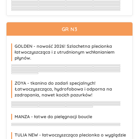
Wybierz
Wybierz
Wybierz
Wybierz
Wybierz
Wybierz
Wybierz
Wybierz
Wybierz
Wybierz
Wybierz
Wybierz
Wybierz
Wybierz
Wybierz
Wybierz
Wybierz
Wybierz
Wybierz
Wybierz
Wybierz
Wybierz
Wybierz
Wybierz
Wybierz
Wybierz
Wybierz
Wybierz
Wybierz
Wybierz
Wybierz
Wybierz
Wybierz
Wybierz
Wybierz
Wybierz
GR N3
GOLDEN - nowość 2026! Szlachetna plecionka
łatwoczyszcząca i z utrudnionym wchłanianiem
płynów.
Wybierz
Wybierz
Wybierz
Wybierz
Wybierz
Wybierz
Wybierz
Wybierz
Wybierz
Wybierz
Wybierz
Wybierz
Wybierz
Wybierz
Wybierz
Wybierz
Wybierz
Wybierz
Wybierz
Wybierz
Wybierz
ZOYA - tkanina do zadań specjalnych!
Łatwoczyszcząca, hydrofobowa i odporna na
zadrapania, nawet kocich pazurków!
Wybierz
Wybierz
Wybierz
Wybierz
Wybierz
Wybierz
Wybierz
Wybierz
Wybierz
Wybierz
Wybierz
Wybierz
Wybierz
Wybierz
Wybierz
MANZA - łatwe do pielęgnacji boucle
Wybierz
Wybierz
Wybierz
Wybierz
Wybierz
Wybierz
Wybierz
Wybierz
TULIA NEW - łatwoczyszcząca plecionka o wyglądzie