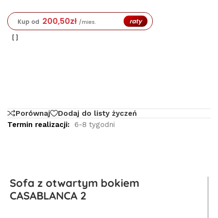
200,50
zł
raty
Kup od
/mies.
Porównaj
Dodaj do listy życzeń
Termin realizacji:
6-8 tygodni
Sofa z otwartym bokiem
CASABLANCA 2