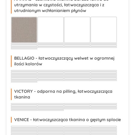
utrzymania w czystości, łatwoczyszcząca i z
utrudnionym wchłanianiem płynów
Wybierz
Wybierz
Wybierz
Wybierz
Wybierz
Wybierz
Wybierz
Wybierz
Wybierz
Wybierz
Wybierz
Wybierz
Wybierz
Wybierz
Wybierz
Wybierz
Wybierz
BELLAGIO - łatwoczyszczący welwet w ogromnej
ilości kolorów
Wybierz
Wybierz
Wybierz
Wybierz
Wybierz
Wybierz
Wybierz
Wybierz
Wybierz
Wybierz
Wybierz
Wybierz
Wybierz
Wybierz
Wybierz
Wybierz
Wybierz
Wybierz
Wybierz
Wybierz
Wybierz
Wybierz
Wybierz
Wybierz
Wybierz
Wybierz
Wybierz
Wybierz
Wybierz
VICTORY - odporna na pilling, łatwoczyszcząca
tkanina
Wybierz
Wybierz
Wybierz
Wybierz
Wybierz
Wybierz
Wybierz
Wybierz
Wybierz
Wybierz
Wybierz
Wybierz
Wybierz
Wybierz
Wybierz
Wybierz
Wybierz
Wybierz
VENICE - łatwoczyszcząca tkanina o gęstym splocie
Wybierz
Wybierz
Wybierz
Wybierz
Wybierz
Wybierz
Wybierz
Wybierz
Wybierz
Wybierz
Wybierz
Wybierz
Wybierz
Wybierz
Wybierz
Wybierz