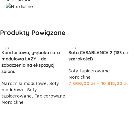
Produkty Powiązane
Komfortowa, głęboka sofa
Sofa CASABLANCA 2 (183 cm
modułowa LAZY – do
szerokości)
zobaczenia na ekspozycji
Sofy tapicerowane
salonu
Nordicline
Narożniki modułowe
,
Sofy
7 666,00
zł
–
10 815,00
zł
modułowe
,
Sofy
Wybierz opcje
tapicerowane
,
Tapicerowane
Nordicline
Dowiedz się więcej