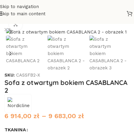
Skip to navigation
Skip to main content
na główna
/
Sofy i narożniki
/
Sofy, kanapy
/
Sofy tapicerowane
Click to enlarge
SKU:
CASSFB2-X
Sofa z otwartym bokiem CASABLANCA
2
6 914,00
zł
–
9 683,00
zł
TKANINA