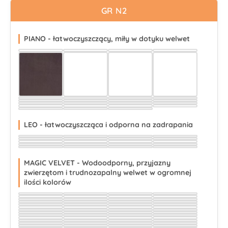
GR N2
PIANO - łatwoczyszczący, miły w dotyku welwet
Wybierz
Wybierz
Wybierz
Wybierz
Wybierz
Wybierz
Wybierz
Wybierz
Wybierz
Wybierz
Wybierz
Wybierz
Wybierz
Wybierz
Wybierz
Wybierz
Wybierz
Wybierz
Wybierz
Wybierz
Wybierz
Wybierz
Wybierz
Wybierz
Wybierz
Wybierz
Wybierz
LEO - łatwoczyszcząca i odporna na zadrapania
Wybierz
Wybierz
Wybierz
Wybierz
Wybierz
Wybierz
Wybierz
Wybierz
Wybierz
Wybierz
Wybierz
Wybierz
Wybierz
Wybierz
Wybierz
Wybierz
Wybierz
Wybierz
Wybierz
Wybierz
MAGIC VELVET - Wodoodporny, przyjazny
zwierzętom i trudnozapalny welwet w ogromnej
ilości kolorów
Wybierz
Wybierz
Wybierz
Wybierz
Wybierz
Wybierz
Wybierz
Wybierz
Wybierz
Wybierz
Wybierz
Wybierz
Wybierz
Wybierz
Wybierz
Wybierz
Wybierz
Wybierz
Wybierz
Wybierz
Wybierz
Wybierz
Wybierz
Wybierz
Wybierz
Wybierz
Wybierz
Wybierz
Wybierz
Wybierz
Wybierz
Wybierz
Wybierz
Wybierz
Wybierz
Wybierz
Wybierz
Wybierz
Wybierz
Wybierz
Wybierz
Wybierz
Wybierz
Wybierz