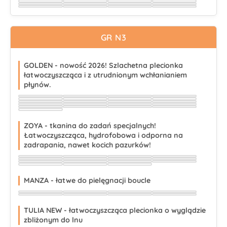
Wybierz
Wybierz
Wybierz
Wybierz
Wybierz
Wybierz
Wybierz
Wybierz
Wybierz
Wybierz
Wybierz
Wybierz
Wybierz
Wybierz
Wybierz
Wybierz
Wybierz
Wybierz
Wybierz
Wybierz
GR N3
GOLDEN - nowość 2026! Szlachetna plecionka
łatwoczyszcząca i z utrudnionym wchłanianiem
płynów.
Wybierz
Wybierz
Wybierz
Wybierz
Wybierz
Wybierz
Wybierz
Wybierz
Wybierz
Wybierz
Wybierz
Wybierz
Wybierz
Wybierz
Wybierz
Wybierz
Wybierz
Wybierz
Wybierz
Wybierz
Wybierz
ZOYA - tkanina do zadań specjalnych!
Łatwoczyszcząca, hydrofobowa i odporna na
zadrapania, nawet kocich pazurków!
Wybierz
Wybierz
Wybierz
Wybierz
Wybierz
Wybierz
Wybierz
Wybierz
Wybierz
Wybierz
Wybierz
Wybierz
Wybierz
Wybierz
Wybierz
MANZA - łatwe do pielęgnacji boucle
Wybierz
Wybierz
Wybierz
Wybierz
Wybierz
Wybierz
Wybierz
Wybierz
TULIA NEW - łatwoczyszcząca plecionka o wyglądzie
zbliżonym do lnu