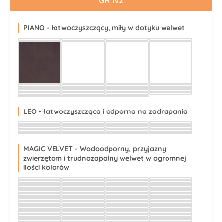
GR N2
PIANO - łatwoczyszczący, miły w dotyku welwet
Wybierz
Wybierz
Wybierz
Wybierz
Wybierz
Wybierz
Wybierz
Wybierz
Wybierz
Wybierz
Wybierz
Wybierz
Wybierz
Wybierz
Wybierz
Wybierz
Wybierz
Wybierz
Wybierz
Wybierz
Wybierz
Wybierz
Wybierz
Wybierz
Wybierz
Wybierz
Wybierz
LEO - łatwoczyszcząca i odporna na zadrapania
Wybierz
Wybierz
Wybierz
Wybierz
Wybierz
Wybierz
Wybierz
Wybierz
Wybierz
Wybierz
Wybierz
Wybierz
Wybierz
Wybierz
Wybierz
Wybierz
Wybierz
Wybierz
Wybierz
Wybierz
MAGIC VELVET - Wodoodporny, przyjazny
zwierzętom i trudnozapalny welwet w ogromnej
ilości kolorów
Wybierz
Wybierz
Wybierz
Wybierz
Wybierz
Wybierz
Wybierz
Wybierz
Wybierz
Wybierz
Wybierz
Wybierz
Wybierz
Wybierz
Wybierz
Wybierz
Wybierz
Wybierz
Wybierz
Wybierz
Wybierz
Wybierz
Wybierz
Wybierz
Wybierz
Wybierz
Wybierz
Wybierz
Wybierz
Wybierz
Wybierz
Wybierz
Wybierz
Wybierz
Wybierz
Wybierz
Wybierz
Wybierz
Wybierz
Wybierz
Wybierz
Wybierz
Wybierz
Wybierz
Wybierz
Wybierz
Wybierz
Wybierz
Wybierz
Wybierz
Wybierz
Wybierz
Wybierz
Wybierz
Wybierz
Wybierz
Wybierz
Wybierz
Wybierz
Wybierz