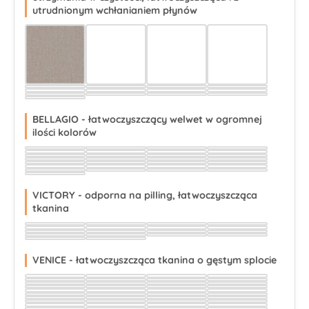
utrudnionym wchłanianiem płynów
Wybierz
Wybierz
Wybierz
Wybierz
Wybierz
Wybierz
Wybierz
Wybierz
Wybierz
Wybierz
Wybierz
Wybierz
Wybierz
Wybierz
Wybierz
Wybierz
Wybierz
BELLAGIO - łatwoczyszczący welwet w ogromnej
ilości kolorów
Wybierz
Wybierz
Wybierz
Wybierz
Wybierz
Wybierz
Wybierz
Wybierz
Wybierz
Wybierz
Wybierz
Wybierz
Wybierz
Wybierz
Wybierz
Wybierz
Wybierz
Wybierz
Wybierz
Wybierz
Wybierz
Wybierz
Wybierz
Wybierz
Wybierz
Wybierz
Wybierz
Wybierz
Wybierz
VICTORY - odporna na pilling, łatwoczyszcząca
tkanina
Wybierz
Wybierz
Wybierz
Wybierz
Wybierz
Wybierz
Wybierz
Wybierz
Wybierz
Wybierz
Wybierz
Wybierz
Wybierz
Wybierz
Wybierz
Wybierz
Wybierz
Wybierz
VENICE - łatwoczyszcząca tkanina o gęstym splocie
Wybierz
Wybierz
Wybierz
Wybierz
Wybierz
Wybierz
Wybierz
Wybierz
Wybierz
Wybierz
Wybierz
Wybierz
Wybierz
Wybierz
Wybierz
Wybierz
Wybierz
Wybierz
Wybierz
Wybierz
Wybierz
Wybierz
Wybierz
Wybierz
Wybierz
Wybierz
Wybierz
Wybierz