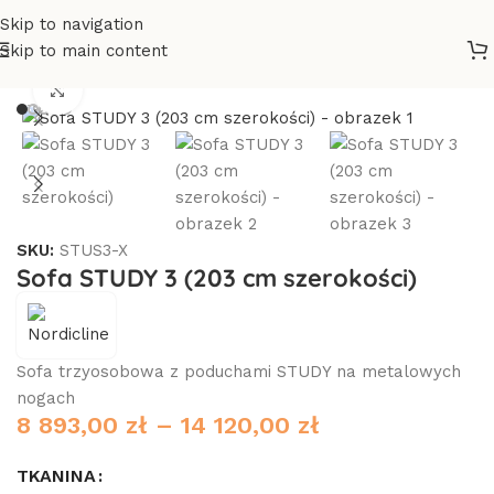
Skip to navigation
Skip to main content
Strona główna
/
Meble
/
Fotele
Click to enlarge
SKU:
STUS3-X
Sofa STUDY 3 (203 cm szerokości)
Sofa trzyosobowa z poduchami STUDY na metalowych
nogach
8 893,00
zł
–
14 120,00
zł
TKANINA