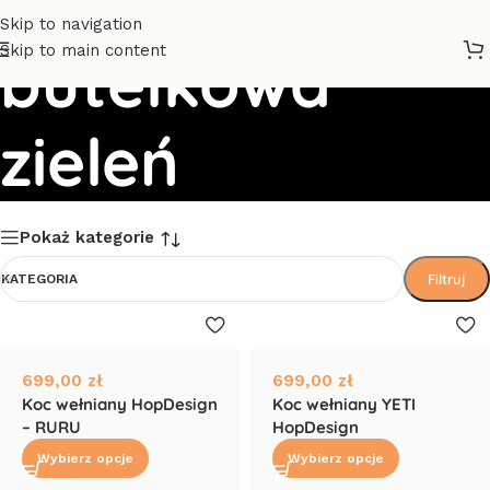
Skip to navigation
Skip to main content
butelkowa
zieleń
Pokaż kategorie
Filtruj
KATEGORIA
699,00
zł
699,00
zł
Koc wełniany HopDesign
Koc wełniany YETI
– RURU
HopDesign
Wybierz opcje
Wybierz opcje