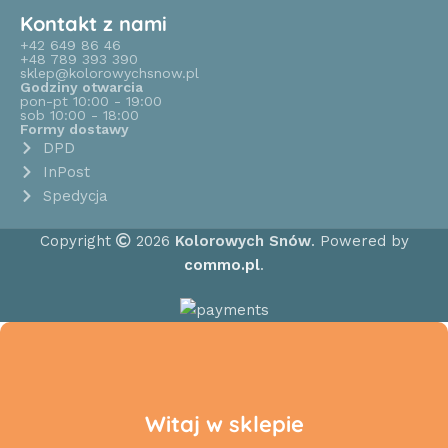
Kontakt z nami
+42 649 86 46
+48 789 393 390
sklep@kolorowychsnow.pl
Godziny otwarcia
pon-pt 10:00 - 19:00
sob 10:00 - 18:00
Formy dostawy
DPD
InPost
Spedycja
Copyright
2026
Kolorowych Snów
. Powered by
commo.pl
.
Witaj w sklepie