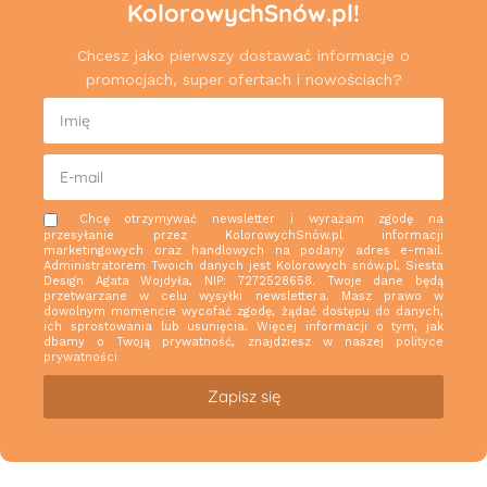
KolorowychSnów.pl!
Chcesz jako pierwszy dostawać informacje o
promocjach, super ofertach i nowościach?
Chcę otrzymywać newsletter i wyrażam zgodę na
przesyłanie przez KolorowychSnów.pl informacji
marketingowych oraz handlowych na podany adres e-mail.
Administratorem Twoich danych jest Kolorowych snów.pl, Siesta
Design Agata Wojdyła, NIP: 7272528658. Twoje dane będą
przetwarzane w celu wysyłki newslettera. Masz prawo w
dowolnym momencie wycofać zgodę, żądać dostępu do danych,
ich sprostowania lub usunięcia. Więcej informacji o tym, jak
dbamy o Twoją prywatność, znajdziesz w naszej
polityce
prywatności
Zapisz się