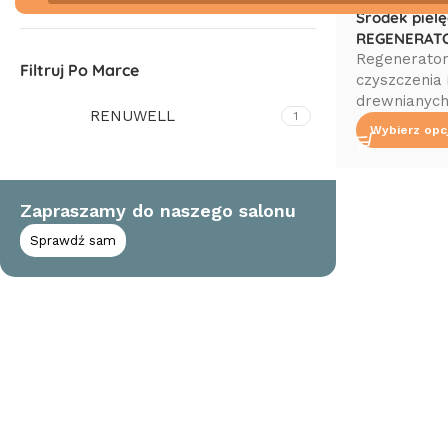
Środek piel
REGENERATO
Regenerator
Filtruj Po Marce
czyszczenia 
drewnianych
RENUWELL
1
Wybierz opc
Zapraszamy do naszego salonu
Sprawdź sam
Read More