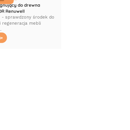
ęgnujący do drewna
R Renuwell
 - sprawdzony środek do
i regeneracja mebli
.
je