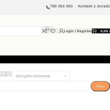
789 393 390
Kontakt z dorad
Login / Register
0,00
Filtruj