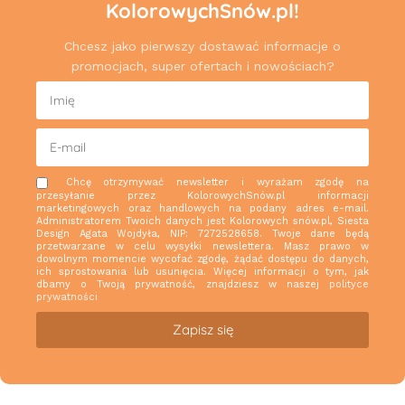
KolorowychSnów.pl!
Chcesz jako pierwszy dostawać informacje o
promocjach, super ofertach i nowościach?
Chcę otrzymywać newsletter i wyrażam zgodę na
przesyłanie przez KolorowychSnów.pl informacji
marketingowych oraz handlowych na podany adres e-mail.
Administratorem Twoich danych jest Kolorowych snów.pl, Siesta
Design Agata Wojdyła, NIP: 7272528658. Twoje dane będą
przetwarzane w celu wysyłki newslettera. Masz prawo w
dowolnym momencie wycofać zgodę, żądać dostępu do danych,
ich sprostowania lub usunięcia. Więcej informacji o tym, jak
dbamy o Twoją prywatność, znajdziesz w naszej
polityce
prywatności
Zapisz się