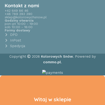
Kontakt z nami
+42 649 86 46
+48 789 393 390
sklep@kolorowychsnow.pl
Godziny otwarcia
pon-pt 10:00 - 19:00
sob 10:00 - 18:00
Formy dostawy
DPD
InPost
Spedycja
Copyright
2026
Kolorowych Snów
. Powered by
commo.pl
.
Witaj w sklepie