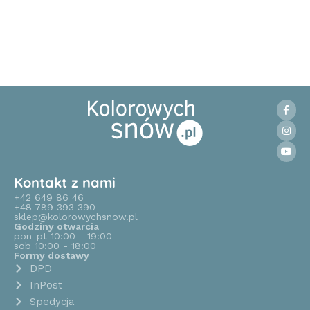
Kontakt z nami
+42 649 86 46
+48 789 393 390
sklep@kolorowychsnow.pl
Godziny otwarcia
pon-pt 10:00 - 19:00
sob 10:00 - 18:00
Formy dostawy
DPD
InPost
Spedycja