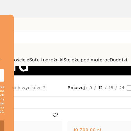
sofa
,
zki i pościele
Sofy i narożniki
Stelaże pod materac
Dodatki
zez
szystkich wyników: 2
Pokazuj
9
12
18
24
 na
ych
ędą
nym
nia
ść,
10 700,00
zł