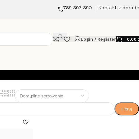
789 393 390
Kontakt z dorad
Login / Register
0,00
Filtruj