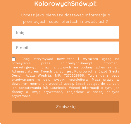
KolorowychSnów.pl!
Chcesz jako pierwszy dostawać informacje o
promocjach, super ofertach i nowościach?
Chcę otrzymywać newsletter i wyrażam zgodę na
przesyłanie przez KolorowychSnów.pl informacji
marketingowych oraz handlowych na podany adres e-mail.
Administratorem Twoich danych jest Kolorowych snów.pl, Siesta
Design Agata Wojdyła, NIP: 7272528658. Twoje dane będą
przetwarzane w celu wysyłki newslettera. Masz prawo w
dowolnym momencie wycofać zgodę, żądać dostępu do danych,
ich sprostowania lub usunięcia. Więcej informacji o tym, jak
dbamy o Twoją prywatność, znajdziesz w naszej
polityce
prywatności
Zapisz się