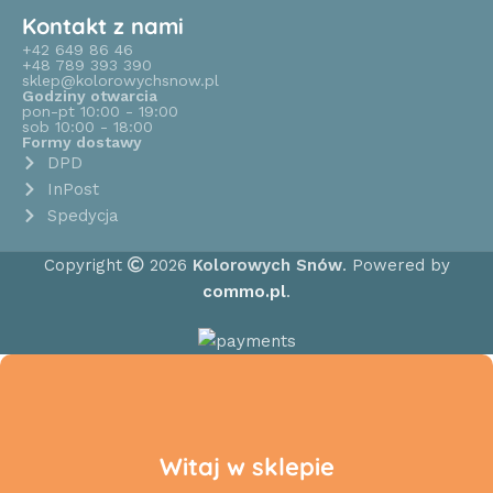
Kontakt z nami
+42 649 86 46
+48 789 393 390
sklep@kolorowychsnow.pl
Godziny otwarcia
pon-pt 10:00 - 19:00
sob 10:00 - 18:00
Formy dostawy
DPD
InPost
Spedycja
Copyright
2026
Kolorowych Snów
. Powered by
commo.pl
.
Witaj w sklepie