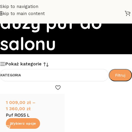
Skip to navigation
Skip to main content
duży puf do
salonu
Pokaż kategorie
Filtruj
KATEGORIA
1 009,00
zł
–
1 360,00
zł
Puf ROSS L
Wybierz opcje