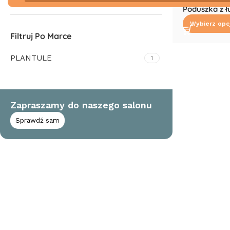
Poduszka z ł
Wybierz opc
Filtruj Po Marce
PLANTULE
1
Zapraszamy do naszego salonu
Sprawdź sam
Read More