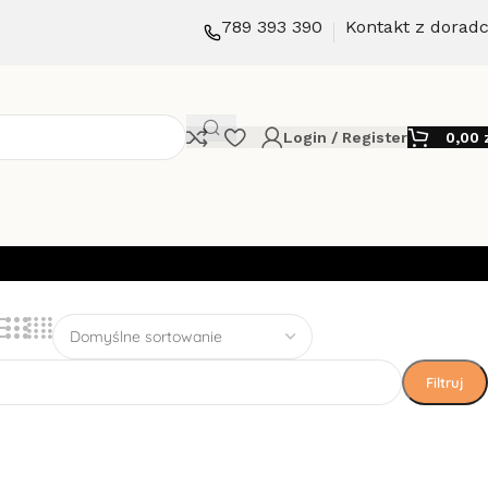
789 393 390
Kontakt z dorad
Login / Register
0,00
Filtruj