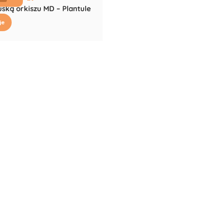
uską orkiszu MD – Plantule
je