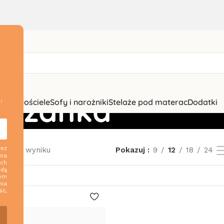
 leżanka
,
zki i pościele
Sofy i narożniki
Stelaże pod materac
Dodatki
zez
ednego wyniku
Pokazuj
9
12
18
24
 na
ych
ędą
nym
nia
ść,